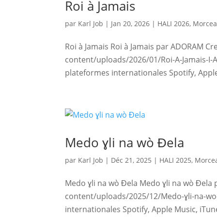
Roi à Jamais
par
Karl Job
|
Jan 20, 2026
|
HALI 2026
,
Morcea
Roi à Jamais Roi à Jamais par ADORAM Cr
content/uploads/2026/01/Roi-A-Jamais-I-
plateformes internationales Spotify, Appl
Medo ɣli na wò Ɖela
par
Karl Job
|
Déc 21, 2025
|
HALI 2025
,
Morcea
Medo ɣli na wò Ɖela Medo ɣli na wò Ɖela
content/uploads/2025/12/Medo-ɣli-na-wo
internationales Spotify, Apple Music, iTun