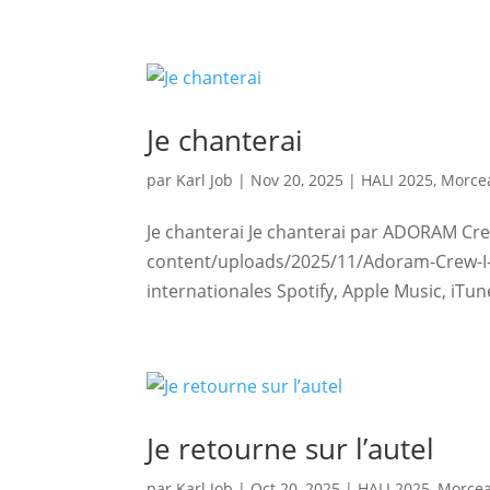
Je chanterai
par
Karl Job
|
Nov 20, 2025
|
HALI 2025
,
Morcea
Je chanterai Je chanterai par ADORAM Cr
content/uploads/2025/11/Adoram-Crew-I-J
internationales Spotify, Apple Music, iTu
Je retourne sur l’autel
par
Karl Job
|
Oct 20, 2025
|
HALI 2025
,
Morcea