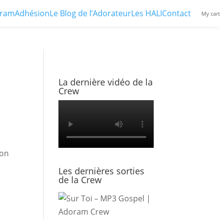
ram
Adhésion
Le Blog de l’Adorateur
Les HALI
Contact
My cart
La dernière vidéo de la
Crew
ion
Les dernières sorties
de la Crew