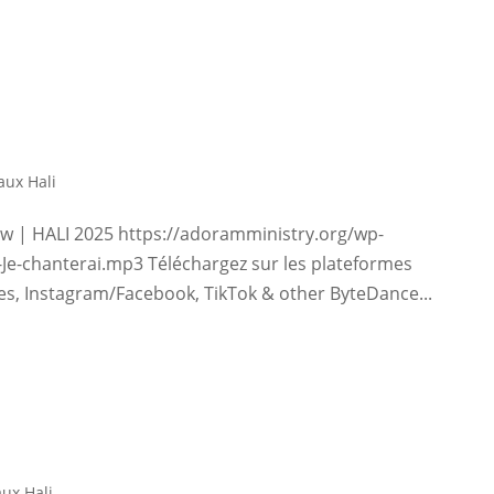
ux Hali
ew | HALI 2025 https://adoramministry.org/wp-
e-chanterai.mp3 Téléchargez sur les plateformes
nes, Instagram/Facebook, TikTok & other ByteDance...
ux Hali