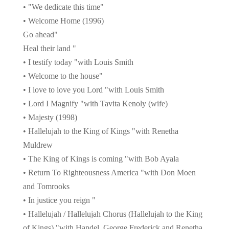
• "We dedicate this time"
• Welcome Home (1996)
Go ahead"
Heal their land "
• I testify today "with Louis Smith
• Welcome to the house"
• I love to love you Lord "with Louis Smith
• Lord I Magnify "with Tavita Kenoly (wife)
• Majesty (1998)
• Hallelujah to the King of Kings "with Renetha
Muldrew
• The King of Kings is coming "with Bob Ayala
• Return To Righteousness America "with Don Moen
and Tomrooks
• In justice you reign "
• Hallelujah / Hallelujah Chorus (Hallelujah to the King
of Kings) "with Handel, George Frederick and Renetha