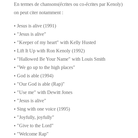
En termes de chansons(écrites ou co-écrites par Kenoly)
on peut citer notamment :
• Jesus is alive (1991)
• "Jesus is alive"
• "Keeper of my heart" with Kelly Husted
• Lift It Up with Ron Kenoly (1992)
• "Hallowed Be Your Name" with Louis Smith
• "We go up to the high places"
• God is able (1994)
• "Our God is able (Rap)"
• "Use me" with Dewitt Jones
• "Jesus is alive"
• Sing with one voice (1995)
• "Joyfully, joyfully"
• "Give to the Lord"
• "Welcome Rap"