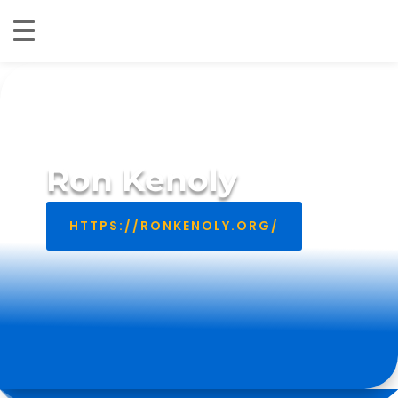
BIOGRAPHIE DU CHANTRE
Ron Kenoly
HTTPS://RONKENOLY.ORG/