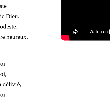
ste
de Dieu.
odeste,
re heureux.
oi,
oi,
a délivré,
oi.