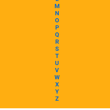
M
N
O
P
Q
R
S
T
U
V
W
X
Y
Z