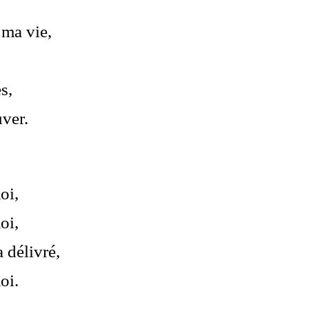
 ma vie,
,
s,
uver.
oi,
oi,
a délivré,
oi.