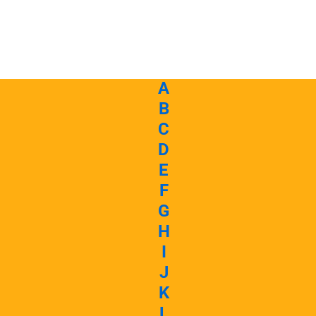
A
B
C
D
E
F
G
H
I
J
K
L