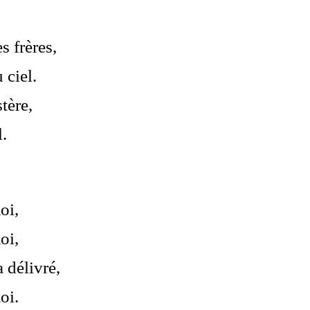
s frères,
 ciel.
tère,
.
oi,
oi,
a délivré,
oi.