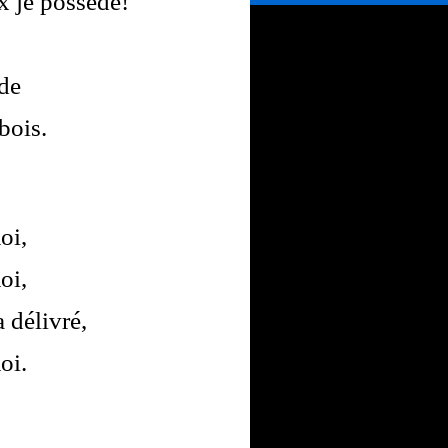
x je possède!
ède
bois.
oi,
oi,
a délivré,
oi.