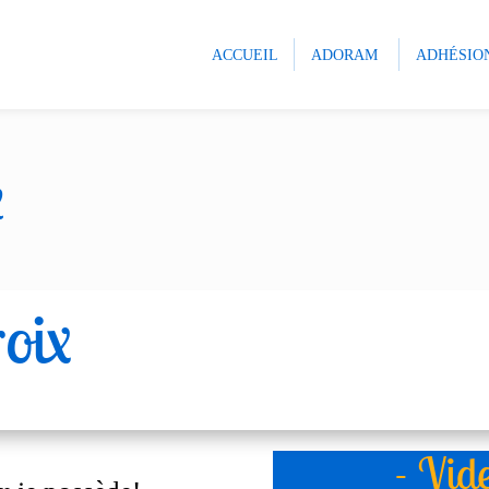
ACCUEIL
ADORAM
ADHÉSIO
x
roix
- Vid