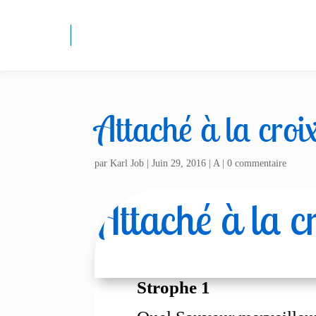
Attaché à la croi
par
Karl Job
|
Juin 29, 2016
|
A
|
0 commentaire
Attaché à la c
Strophe 1