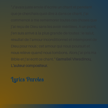
"J’avais juste envie d’écrire un chant et pendant
que je cherchais quoi dire à dans ce chant, j’ai
commencé à me remémorer toutes ces choses que
j’ai reçu de Dieu sans les avoir méritées. A un point,
j'en suis arrivé à la plus grande de toutes : le salut,
résultat de l’amour inconditionnel et intemporel de
Dieu pour nous ; cet amour qui nous poursuit et
nous relève quand nous tombons. Alors j’ai pris ma
Bible et j’ai écrit ce chant."
Gamaliel Viwadinou,
L'auteur compositeur.
Lyrics Paroles