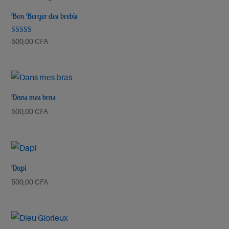
Mi kpa Klunɔ
Bon Berger des brebis
Ta Miséricorde Mai 2025
Note
500,00
CFA
5.00
sur 5
Ecouter et télécharger
Tous les jours
Dans mes bras
500,00
CFA
Ta Miséricorde Mai 2025
Ecouter et télécharger
Ta
Dapi
500,00
CFA
miséricorde