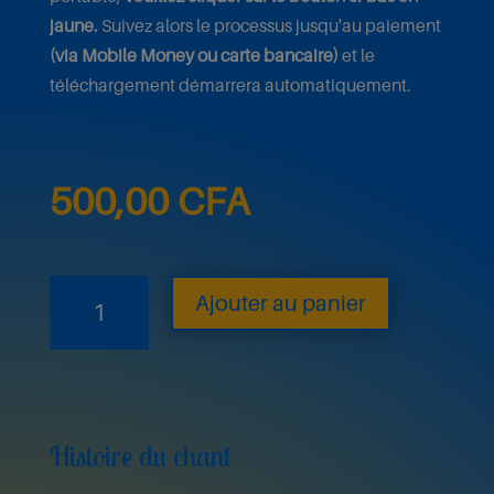
jaune.
Suivez alors le processus jusqu'au paiement
(via Mobile Money ou carte bancaire)
et le
téléchargement démarrera automatiquement.
500,00
CFA
quantité
Ajouter au panier
de
Wǎn
Yí
Towe
Histoire du chant