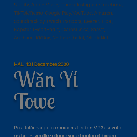
Spotify, Apple Music, iTunes, Instagram/Facebook,
TikTok/Resso, Google Play/YouTube, Amazon,
Soundtrack by Twitch, Pandora, Deezer, Tidal,
Napster, iHeartRadio, ClaroMusica, Saavn,
Anghami, KKBox, NetEase (beta), MediaNet
HALI 12 I Décembre 2020
Wǎn Yí
Towe
Pour télécharger ce morceau Hali en MP3 sur votre
portable,
veuillez cliquer sur le bouton ci-bas en