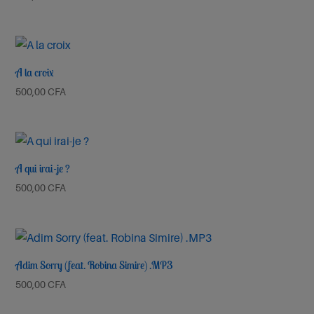
Je chanterai
Emmanuel Septembre 2025
A la croix
500,00
CFA
Ecouter et télécharger
Je retourne
A qui irai-je ?
sur l’autel
500,00
CFA
Emmanuel Septembre 2025
Adim Sorry (feat. Robina Simire) .MP3
500,00
CFA
Ecouter et télécharger