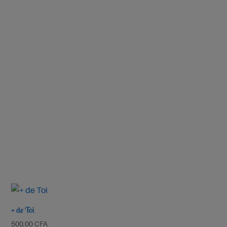
Ecouter et télécharger
Roi à Jamais
Ta
miséricorde
Emmanuel Septembre 2025
Ecouter et télécharger
Ta Miséricorde Mai 2025
Medo ɣli na
Ecouter et télécharger
wò Ɖela
Précédent
Suivant
Emmanuel Septembre 2025
+ de Toi
Ecouter et télécharger
500,00
CFA