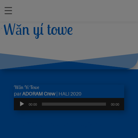
Wǎn yí towe
Wǎn Yí Towe
par
ADORAM Crew
|
HALI 2020
Lecteur
00:00
00:00
audio
Téléchargez sur les plateformes
internationales