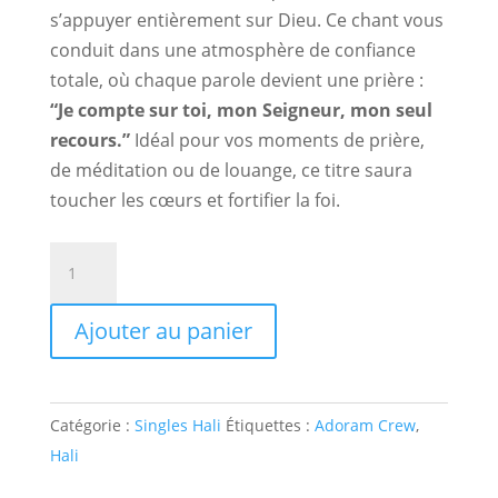
s’appuyer entièrement sur Dieu. Ce chant vous
conduit dans une atmosphère de confiance
totale, où chaque parole devient une prière :
“Je compte sur toi, mon Seigneur, mon seul
recours.”
Idéal pour vos moments de prière,
de méditation ou de louange, ce titre saura
toucher les cœurs et fortifier la foi.
quantité
de
Je
Ajouter au panier
compte
sur
toi
Catégorie :
Singles Hali
Étiquettes :
Adoram Crew
,
–
Hali
MP3
Gospel