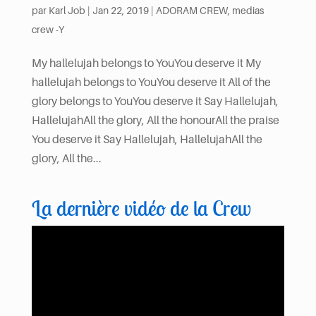
par
Karl Job
|
Jan 22, 2019
|
ADORAM CREW
,
medias
crew -Y
My hallelujah belongs to YouYou deserve it My
hallelujah belongs to YouYou deserve it All of the
glory belongs to YouYou deserve it Say Hallelujah,
HallelujahAll the glory, All the honourAll the praise
You deserve it Say Hallelujah, HallelujahAll the
glory, All the...
La dernière vidéo de la Crew
Lecteur
vidéo