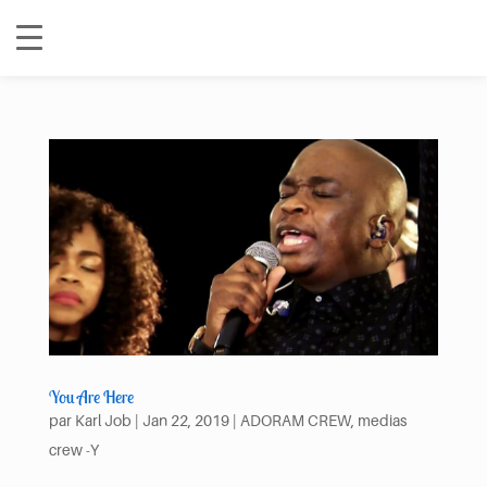
You Are Here
par
Karl Job
|
Jan 22, 2019
|
ADORAM CREW
,
medias
crew -Y