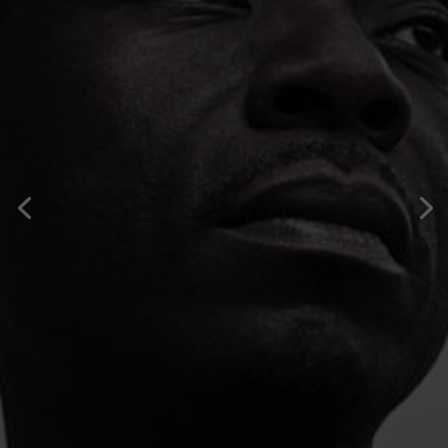
Biographie du chantre O’nel Mala
par
|
01/15/2022
|
Biographie des Chantres
,
MAVaccueil
| 0 Commentaires
Enfance O’nel Mala de son vrai nom Ghehi
Glai Léon est né le 11 Novembre 1972 à
Koulinlé dans la sous-préfecture de
logoualé en Côte d’Ivoire. Il est
compositeur, percussioniste et chanteur
ivoirien. Spécialisé dans le domaine de la
musique chrétienne, il obtient en...
Lire plus