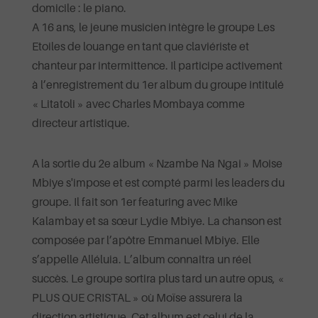
domicile : le piano.
A 16 ans, le jeune musicien intègre le groupe Les
Etoiles de louange en tant que claviériste et
chanteur par intermittence. Il participe activement
à l’enregistrement du 1er album du groupe intitulé
« Litatoli » avec Charles Mombaya comme
directeur artistique.
A la sortie du 2e album « Nzambe Na Ngai » Moise
Mbiye s'impose et est compté parmi les leaders du
groupe. Il fait son 1er featuring avec Mike
Kalambay et sa sœur Lydie Mbiye. La chanson est
composée par l’apôtre Emmanuel Mbiye. Elle
s’appelle Alléluia. L’album connaîtra un réel
succès. Le groupe sortira plus tard un autre opus, «
PLUS QUE CRISTAL » où Moïse assurera la
direction artistique. Cet album est celui de la