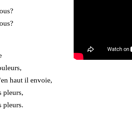
vous?
vous?
e
ouleurs,
'en haut il envoie,
 pleurs,
 pleurs.