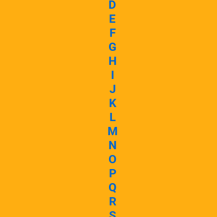
D
E
F
G
H
I
J
K
L
M
N
O
P
Q
R
S