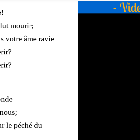
- Vid
e!
lut mourir;
s votre âme ravie
rir?
rir?
onde
 nous;
r le péché du