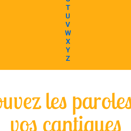
T
U
V
W
X
Y
Z
uvez les parole
vos cantiques