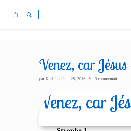
Venez, car Jésus e
par
Karl Job
|
Juin 28, 2016
|
V
|
0 commentaire
Venez, car Jésu
Strophe 1