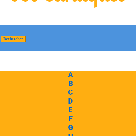
A
B
C
D
E
F
G