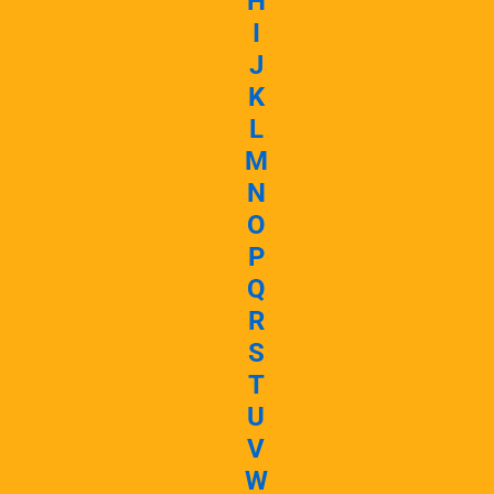
H
I
J
K
L
M
N
O
P
Q
R
S
T
U
V
W