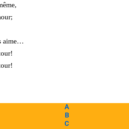
 même,
mour;
us aime…
tour!
tour!
A
B
C