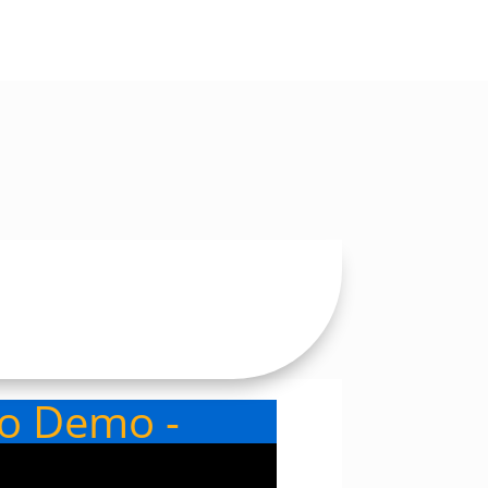
eo Demo -