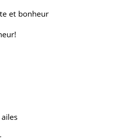
ite et bonheur
neur!
 ailes
.