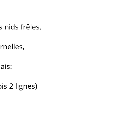
…
 nids frêles,
nelles,
ais:
is 2 lignes)