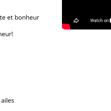
ite et bonheur
neur!
 ailes