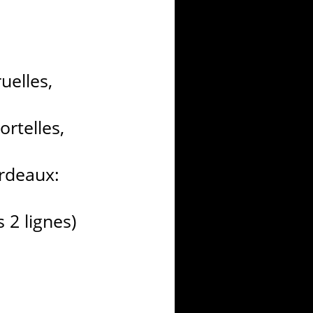
uelles,
rtelles,
ardeaux:
s 2 lignes)