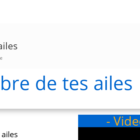
ailes
re
mbre de tes ailes
- Vid
 ailes