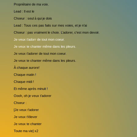
Propriétaire de ma voix.
Lead : Il est le
Choeur : seul à qui je dois
Lead : Tous ces pas faits sur mes voies, et je n’ai
Choeur : pas vraiment le choix. L’adorer, c'est mon devoir.
Je veux t’adorr de tout mon coeur.
Je veux te chanter même dans les pleurs.
Je veux t’adorer de tout mon coeur.
Je veux te chanter même dans les pleurs.
À chaque aurore!
Chaque matin !
Chaque midi !
Et même après minuit !
Oooh, oh je veux t’adorer
Choeur :
[Je veux t'adorer
Je veux t'élever
Je veux te chanter
Toute ma vie] x2