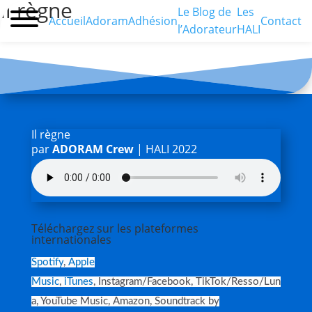
Il règne
Le Blog de
Les
Accueil
Adoram
Adhésion
Contact
l’Adorateur
HALI
Il règne
par
ADORAM Crew
|
HALI 2022
Téléchargez sur les plateformes
internationales
Spotify
,
Apple
Music
,
iTunes
,
Instagram/Facebook
,
TikTok/Resso/Lun
a
,
YouTube Music
,
Amazon
,
Soundtrack by