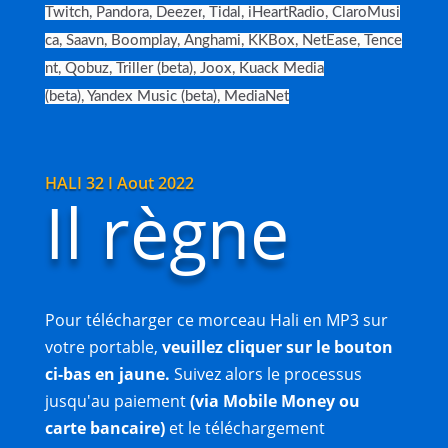
Twitch
,
Pandora
,
Deezer
,
Tidal
,
iHeartRadio
,
ClaroMusi
ca
,
Saavn
,
Boomplay
,
Anghami
,
KKBox
,
NetEase
,
Tence
nt
,
Qobuz
,
Triller (beta)
,
Joox
,
Kuack Media
(beta)
,
Yandex Music (beta)
,
MediaNet
HALI 32 I Aout 2022
Il règne
Pour télécharger ce morceau Hali en MP3 sur
votre portable,
veuillez cliquer sur le bouton
ci-bas en jaune.
Suivez alors le processus
jusqu'au paiement
(via Mobile Money ou
carte bancaire)
et le téléchargement