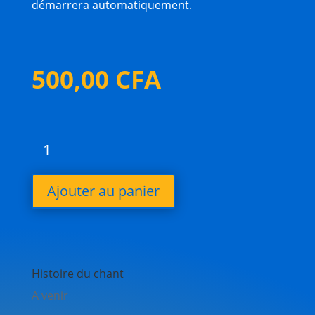
démarrera automatiquement.
500,00
CFA
quantité
de
Il
Ajouter au panier
règne
Histoire du chant
A venir