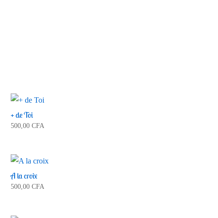
miséricorde
Ta Miséricorde Mai 2025
Ecouter et télécharger
+ de Toi
500,00
CFA
A la croix
500,00
CFA