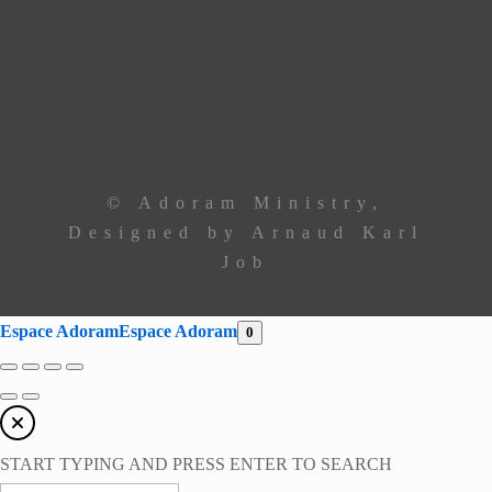
Ancêtre Hamid
97 44 85 08
Ancêtre Karl
96 00 34 19
contact@
adoramministry.org
© Adoram Ministry,
Designed by Arnaud Karl
Job
Espace Adoram
Espace Adoram
0
START TYPING AND PRESS ENTER TO SEARCH