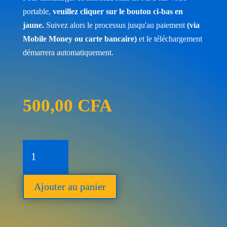
portable,
veuillez cliquer sur le bouton ci-bas en
jaune.
Suivez alors le processus jusqu'au paiement
(via
Mobile Money ou carte bancaire)
et le téléchargement
démarrera automatiquement.
500,00
CFA
quantité
de
Besoin
Ajouter au panier
de
Toi