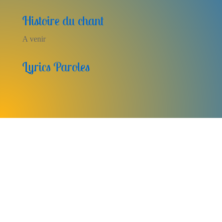
Histoire du chant
A venir
Lyrics Paroles
Fidèle
Emmanuel Septembre 2025