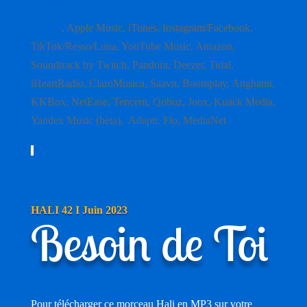
internationales
Spotify
,
Apple Music
,
iTunes
,
Instagram/Facebook
,
TikTok/Resso/Luna
,
YouTube Music
,
Amazon
,
Soundtrack by Twitch
,
Pandora
,
Deezer
,
Tidal
,
iHeartRadio
,
ClaroMusica
,
Saavn
,
Boomplay
,
Anghami
,
KKBox
,
NetEase
,
Tencent
,
Qobuz
,
Joox
,
Kuack Media
,
Yandex Music (beta)
,
Adaptr
,
Flo
,
MediaNet
HALI 42 I Juin 2023
Besoin de Toi
Pour télécharger ce morceau Hali en MP3 sur votre