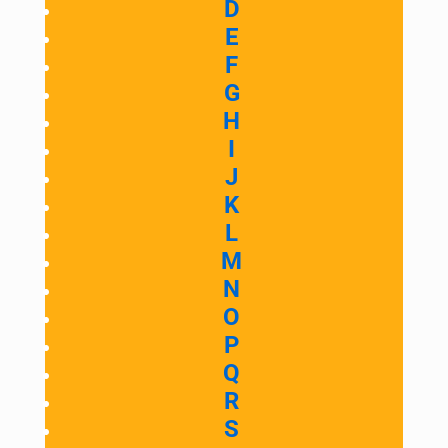
D
E
F
G
H
I
J
K
L
M
N
O
P
Q
R
S