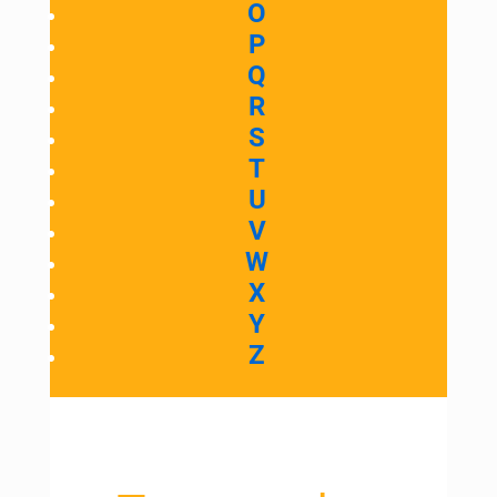
O
P
Q
R
S
T
U
V
W
X
Y
Z