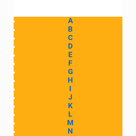
A
B
C
D
E
F
G
H
I
J
K
L
M
N