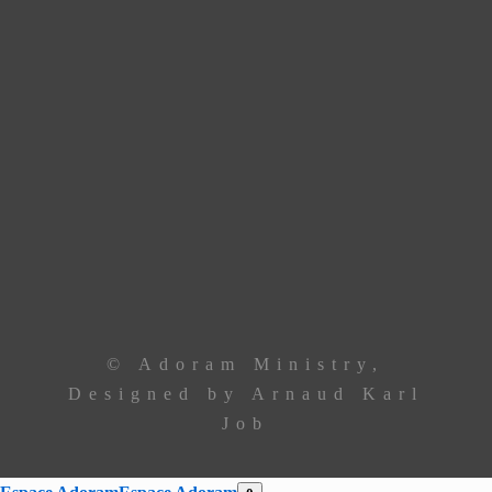
union de prière.
Contactez le leadership via
téléphone ou email
Le Centre
+229 69 43 33 33
Ancêtre Hamid
97 44 85 08
Ancêtre Karl
96 00 34 19
contact@
adoramministry.org
© Adoram Ministry,
Designed by Arnaud Karl
Job