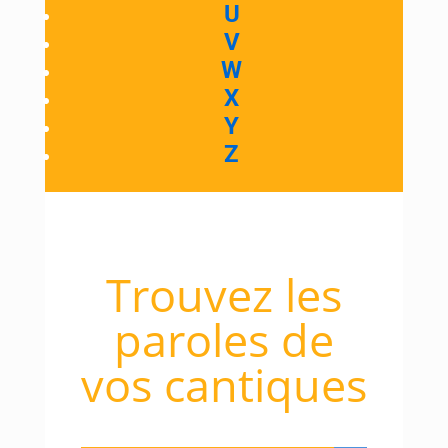
U
V
W
X
Y
Z
Trouvez les
paroles de
vos cantiques