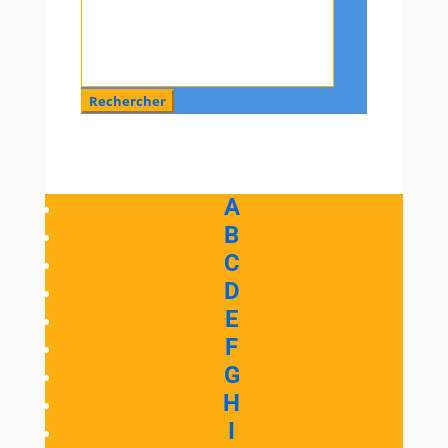
Rechercher
:
A
B
C
D
E
F
G
H
I