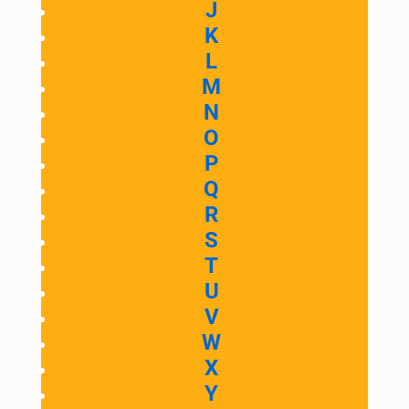
J
K
L
M
N
O
P
Q
R
S
T
U
V
W
X
Y