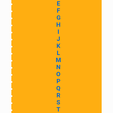
E
F
G
H
I
J
K
L
M
N
O
P
Q
R
S
T