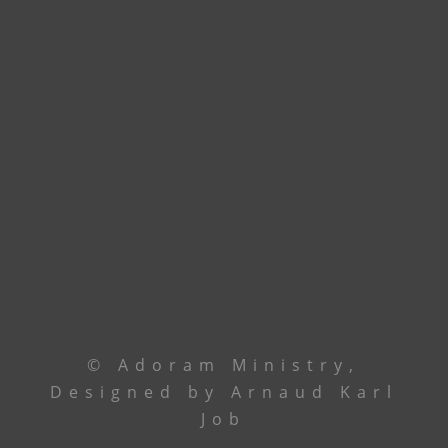
accueillir dans nos nouveaux locaux à
Godomey. En attendant, union de prière.
Contactez le leadership via
téléphone ou email
Le Centre
+229 69 43 33 33
Ancêtre Hamid
97 44 85 08
Ancêtre Karl
96 00 34 19
contact@
adoramministry.org
© Adoram Ministry,
Designed by Arnaud Karl
Job