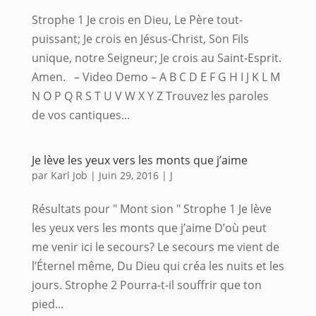
Strophe 1 Je crois en Dieu, Le Père tout-
puissant; Je crois en Jésus-Christ, Son Fils
unique, notre Seigneur; Je crois au Saint-Esprit.
Amen. – Video Demo – A B C D E F G H I J K L M
N O P Q R S T U V W X Y Z Trouvez les paroles
de vos cantiques...
Je lève les yeux vers les monts que j’aime
par
Karl Job
|
Juin 29, 2016
|
J
Résultats pour " Mont sion " Strophe 1 Je lève
les yeux vers les monts que j’aime D’où peut
me venir ici le secours? Le secours me vient de
l’Éternel même, Du Dieu qui créa les nuits et les
jours. Strophe 2 Pourra-t-il souffrir que ton
pied...