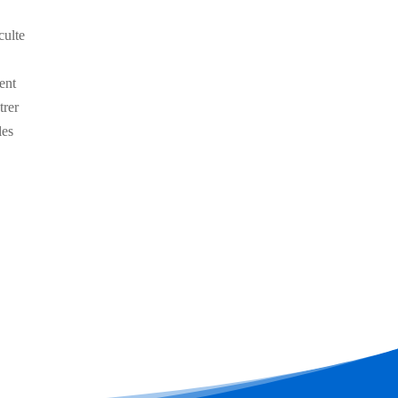
culte
ent
trer
les