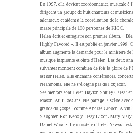
En 1997, elle devient coordonnatrice musicale à l'
dirigeant un groupe de huit chanteurs et musicien
talentueux et aidant à la coordination de la choral
masse principale de 100 personnes de KICC.
Helen écrit et enregistre son premier album, « Bl
Highly Favored ». Il est publié en janvier 1999. C
album augmente la demande pour le ministère de 
musique inspirante et ointe d'Helen. Les deux an
suivantes montrent combien de fois la gloire de l’
est sur Helen. Elle enchaine conférences, concerts,
Néanmoins, elle ne s’éloigne pas de l’objectif.
Ses mentors sont Helen Baylor, Shirley Caesar et
Mason. Au fil des ans, elle partage la scène avec 
grands du gospel, comme Andraé Crouch, Alvin
Slaughter, Ron Kenoly, Jessy Dixon, Mary Mary 
Daniel Winans. Le ministère d'Helen Yawson est,
aucun doute, unique, marqué par le cœur d'une 