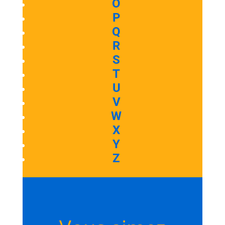
O
P
Q
R
S
T
U
V
W
X
Y
Z