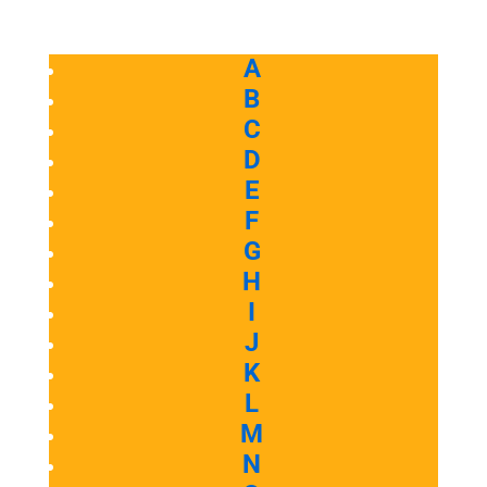
A
B
C
D
E
F
G
H
I
J
K
L
M
N