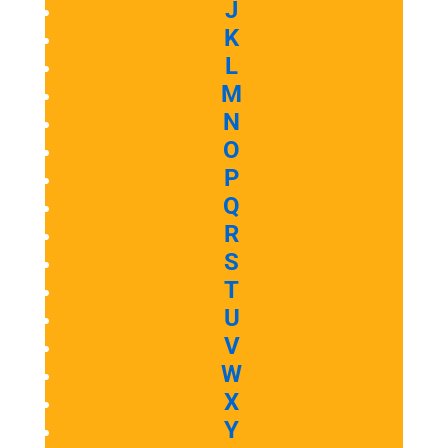
J
K
L
M
N
O
P
Q
R
S
T
U
V
W
X
Y