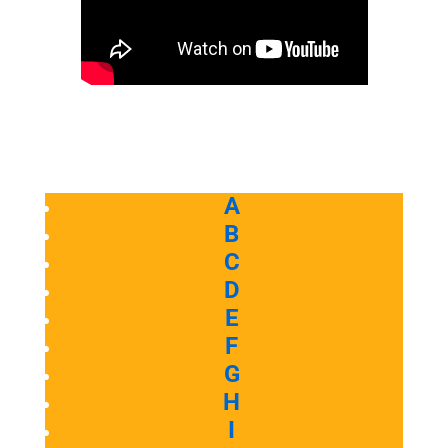
A
B
C
D
E
F
G
H
I