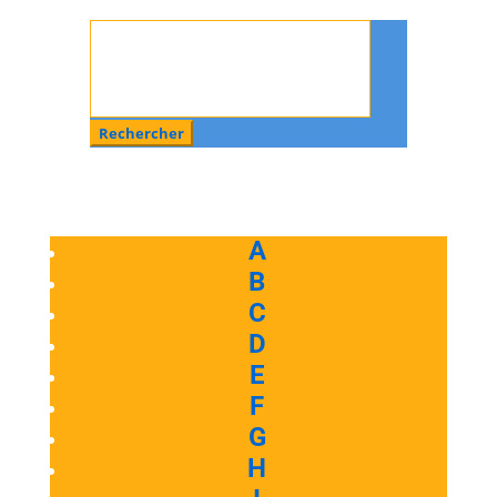
Rechercher
:
A
B
C
D
E
F
G
H