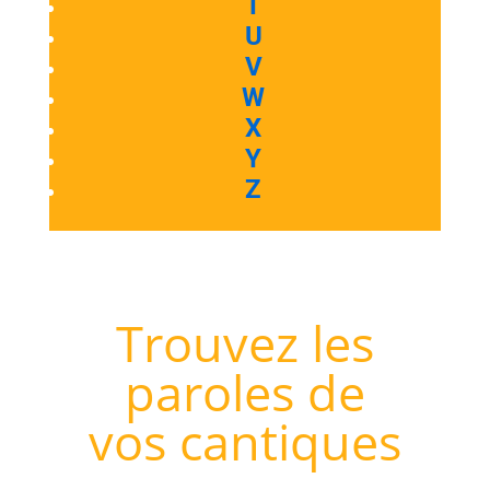
T
U
V
W
X
Y
Z
Trouvez les
paroles de
vos cantiques