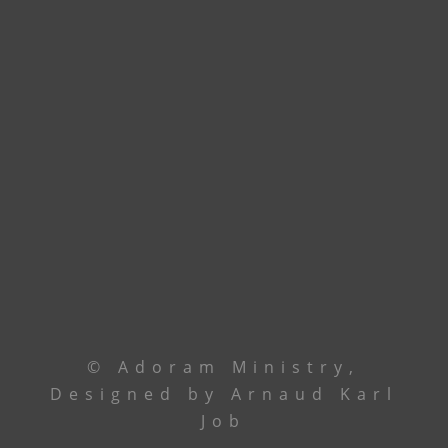
accueillir dans nos nouveaux locaux à
Godomey. En attendant, union de prière.
Contactez le leadership via
téléphone ou email
Le Centre
+229 69 43 33 33
Ancêtre Hamid
97 44 85 08
Ancêtre Karl
96 00 34 19
contact@
adoramministry.org
© Adoram Ministry,
Designed by Arnaud Karl
Job