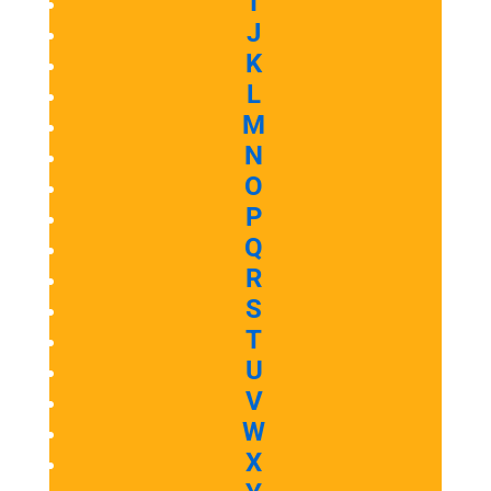
I
J
K
L
M
N
O
P
Q
R
S
T
U
V
W
X