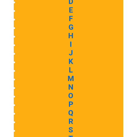
D
E
F
G
H
I
J
K
L
M
N
O
P
Q
R
S