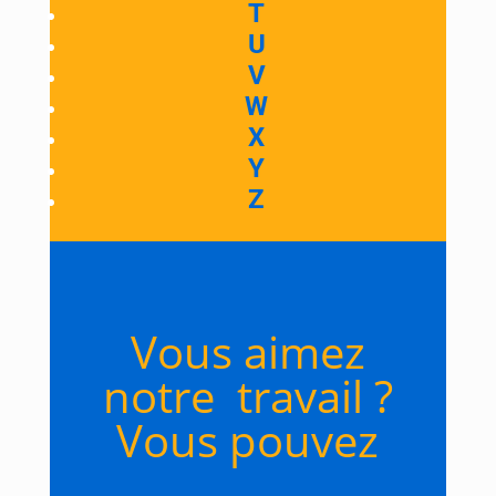
T
U
V
W
X
Y
Z
Vous aimez
notre travail ?
Vous pouvez