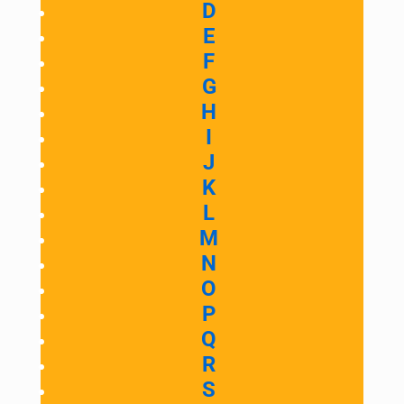
D
E
F
G
H
I
J
K
L
M
N
O
P
Q
R
S