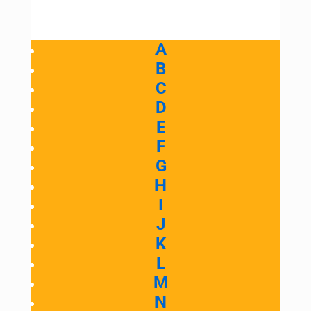
A
B
C
D
E
F
G
H
I
J
K
L
M
N