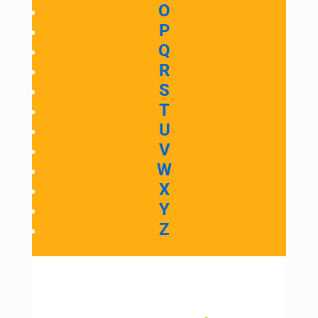
O
P
Q
R
S
T
U
V
W
X
Y
Z