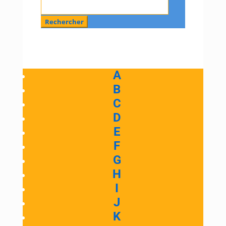
A
B
C
D
E
F
G
H
I
J
K