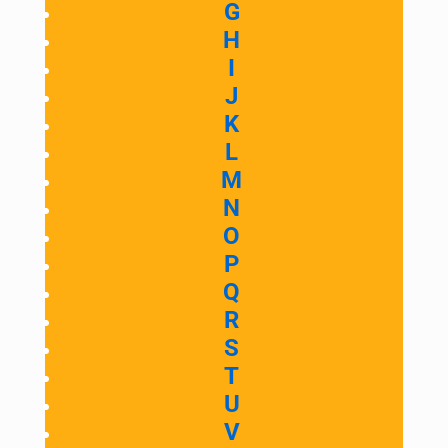
G
H
I
J
K
L
M
N
O
P
Q
R
S
T
U
V