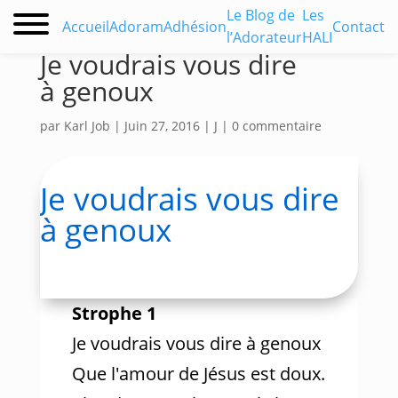
Le Blog de
Les
Accueil
Adoram
Adhésion
Contact
l’Adorateur
HALI
Je voudrais vous dire
à genoux
par
Karl Job
|
Juin 27, 2016
|
J
|
0 commentaire
Je voudrais vous dire
à genoux
Strophe 1
Je voudrais vous dire à genoux
Que l'amour de Jésus est doux.