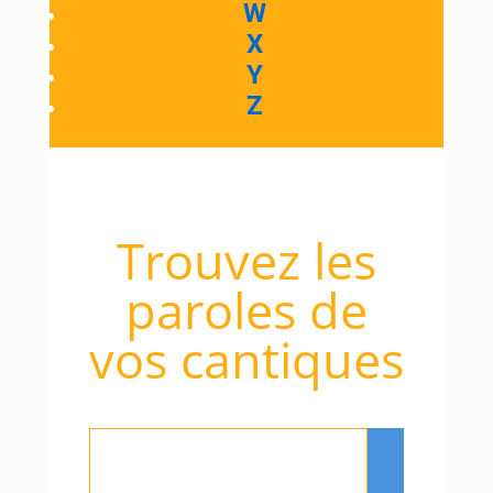
W
X
Y
Z
Trouvez les
paroles de
vos cantiques
Rechercher
: