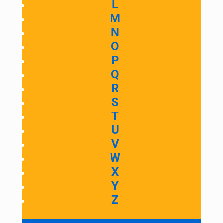
L
M
N
O
P
Q
R
S
T
U
V
W
X
Y
Z