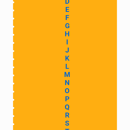
D
E
F
G
H
I
J
K
L
M
N
O
P
Q
R
S