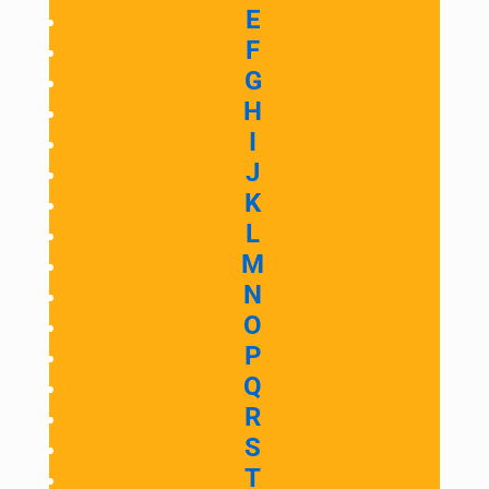
E
F
G
H
I
J
K
L
M
N
O
P
Q
R
S
T