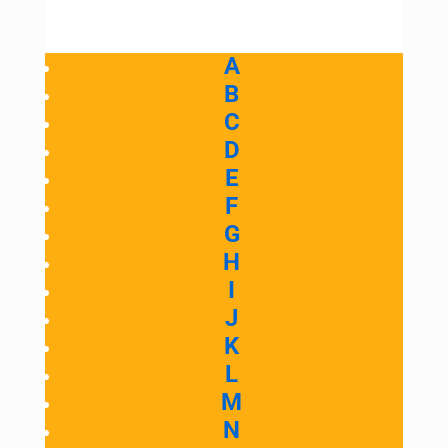
A
B
C
D
E
F
G
H
I
J
K
L
M
N