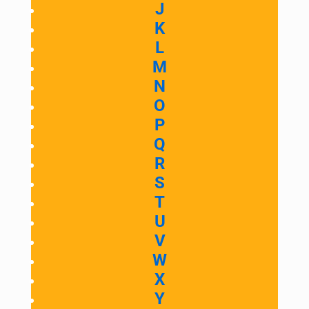
J
K
L
M
N
O
P
Q
R
S
T
U
V
W
X
Y