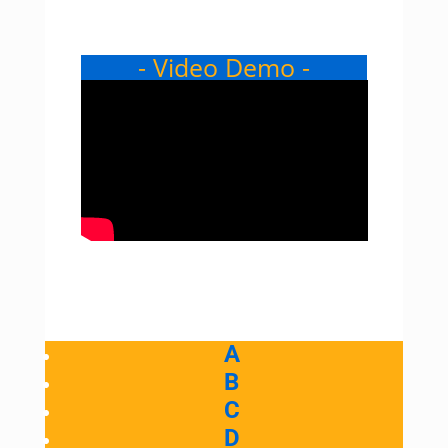
- Video Demo -
A
B
C
D