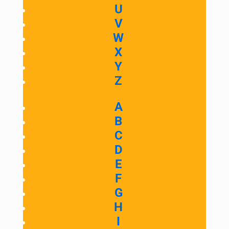
U
V
W
X
Y
Z
A
B
C
D
E
F
G
H
I