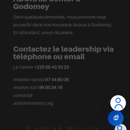
Godomey
Dans quelques semaines, nous pourrons vous
accueillir dans nos nouveaux locaux à Godomey.
En attendant, union de prière.
Contactez le leadership via
téléphone ou email
Le Centre
+229 69 43 33 33
Ancêtre Hamid
97 44 85 08
Ancêtre Karl
96 00 34 19
contact@
adoramministry.org
© Adoram Ministry,