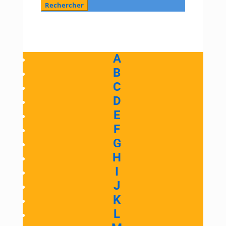
A
B
C
D
E
F
G
H
I
J
K
L