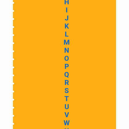
H
I
J
K
L
M
N
O
P
Q
R
S
T
U
V
W