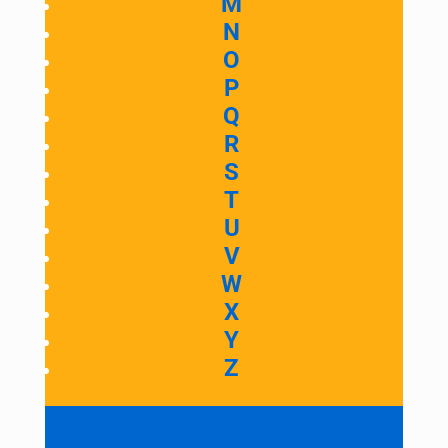
M
N
O
P
Q
R
S
T
U
V
W
X
Y
Z