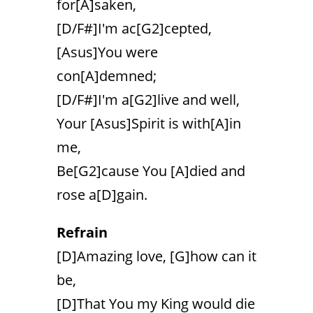
for[A]saken,
[D/F#]I'm ac[G2]cepted,
[Asus]You were
con[A]demned;
[D/F#]I'm a[G2]live and well,
Your [Asus]Spirit is with[A]in
me,
Be[G2]cause You [A]died and
rose a[D]gain.
Refrain
[D]Amazing love, [G]how can it
be,
[D]That You my King would die