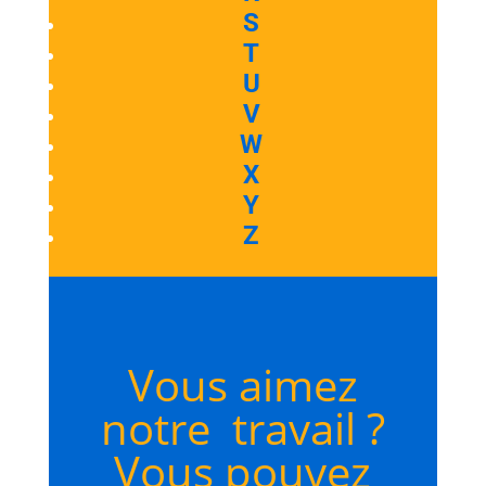
S
T
U
V
W
X
Y
Z
Vous aimez
notre travail ?
Vous pouvez