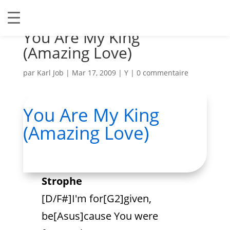
You Are My King
(Amazing Love)
par
Karl Job
|
Mar 17, 2009
|
Y
|
0 commentaire
You Are My King
(Amazing Love)
Strophe
[D/F#]I'm for[G2]given,
be[Asus]cause You were