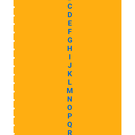
C
D
E
F
G
H
I
J
K
L
M
N
O
P
Q
R