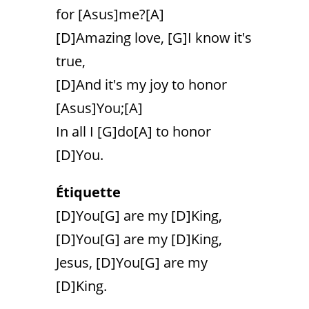
for [Asus]me?[A]
[D]Amazing love, [G]I know it's
true,
[D]And it's my joy to honor
[Asus]You;[A]
In all I [G]do[A] to honor
[D]You.
Étiquette
[D]You[G] are my [D]King,
[D]You[G] are my [D]King,
Jesus, [D]You[G] are my
[D]King.