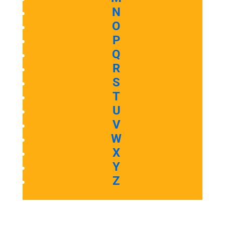
N
O
P
Q
R
S
T
U
V
W
X
Y
Z