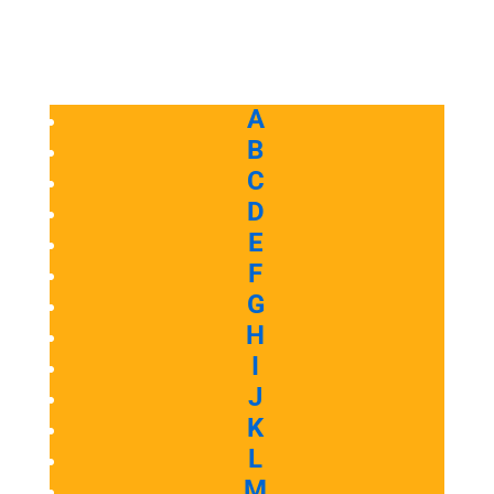
A
B
C
D
E
F
G
H
I
J
K
L
M