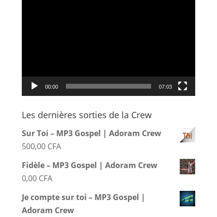
Lecteur
vidéo
00:00
07:03
×
Fidèle
Les dernières sorties de la Crew
Emmanuel Septembre 2025
Sur Toi – MP3 Gospel | Adoram Crew
Ecouter et
500,00
CFA
télécharger
Fidèle – MP3 Gospel | Adoram Crew
0,00
CFA
Je compte sur toi – MP3 Gospel |
Adoram Crew