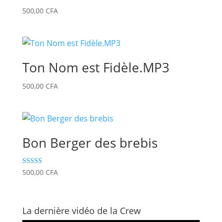
500,00
CFA
Ton Nom est Fidèle.MP3
500,00
CFA
Bon Berger des brebis
Note
500,00
CFA
5.00
sur 5
La dernière vidéo de la Crew