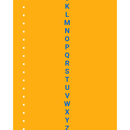
K
L
M
N
O
P
Q
R
S
T
U
V
W
X
Y
Z