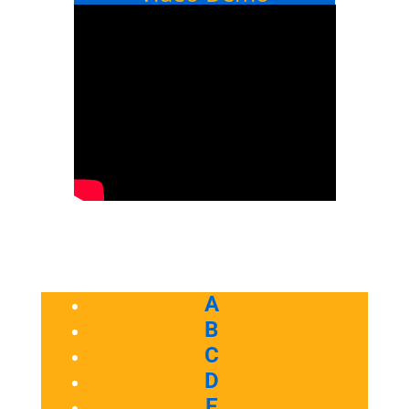
A
B
C
D
E