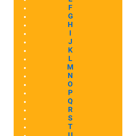
F
G
H
I
J
K
L
M
N
O
P
Q
R
S
T
U