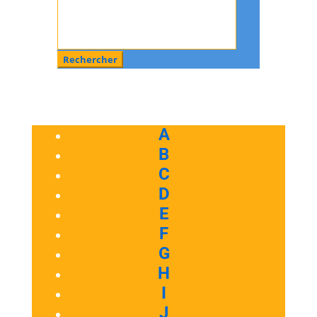
:
A
B
C
D
E
F
G
H
I
J