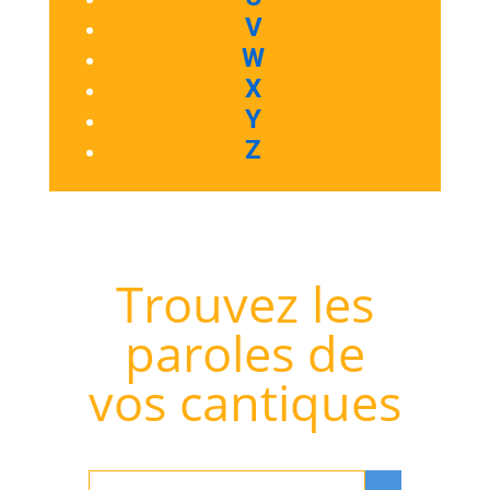
V
W
X
Y
Z
Trouvez les
paroles de
vos cantiques
Rechercher