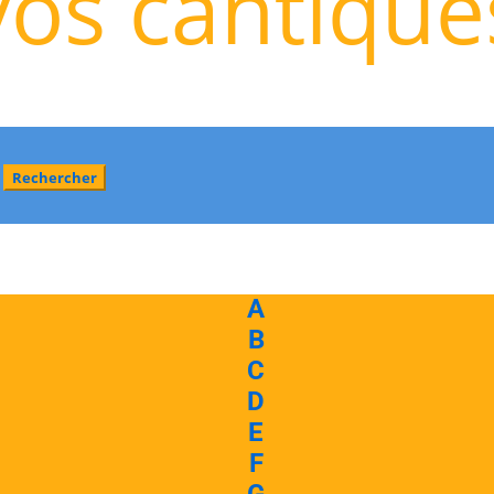
vos cantique
A
B
C
D
E
F