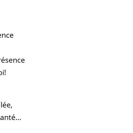
ence
résence
i!
lée,
lanté…