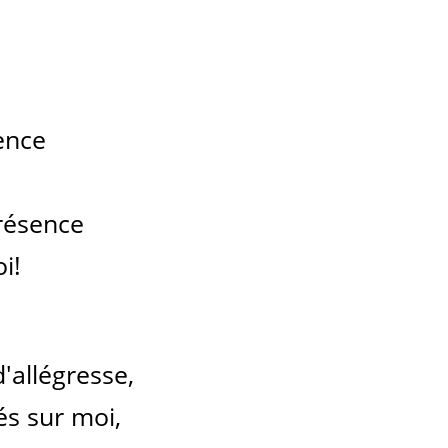
ence
résence
i!
'allégresse,
s sur moi,