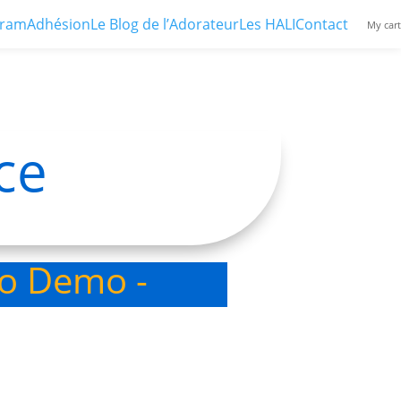
ram
Adhésion
Le Blog de l’Adorateur
Les HALI
Contact
My cart
ce
eo Demo -