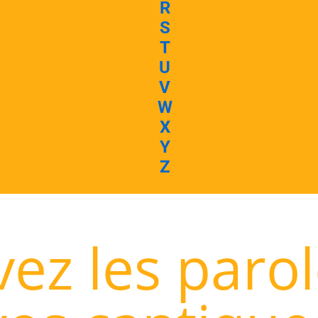
R
S
T
U
V
W
X
Y
Z
ez les paro