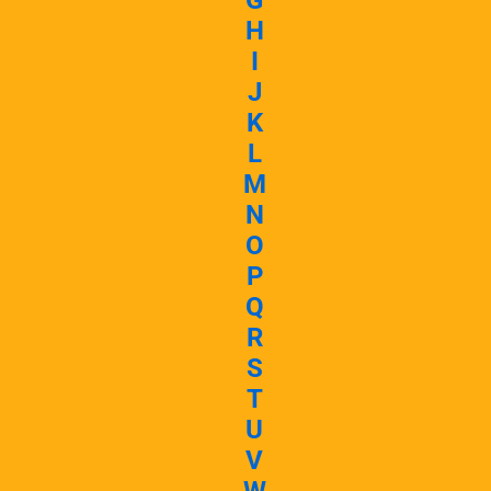
G
H
I
J
K
L
M
N
O
P
Q
R
S
T
U
V