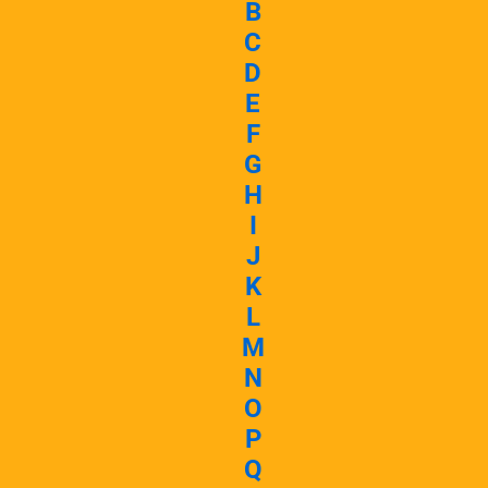
B
C
D
E
F
G
H
I
J
K
L
M
N
O
P
Q