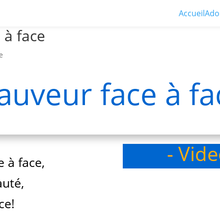
Accueil
Ado
 à face
e
auveur face à fa
- Vid
 à face,
auté,
ce!