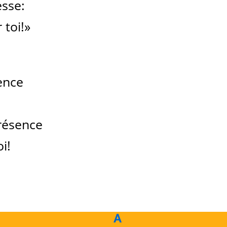
esse:
 toi!»
ence
résence
i!
A