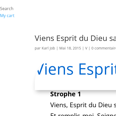
Search
My cart
Viens Esprit du Dieu s
par
Karl Job
|
Mai 18, 2015
|
V
|
0 commentair
Viens Espri
Strophe 1
Viens, Esprit du Dieu s
Et remplis-moi, Seigne