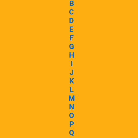
B
C
D
E
F
G
H
I
J
K
L
M
N
O
P
Q