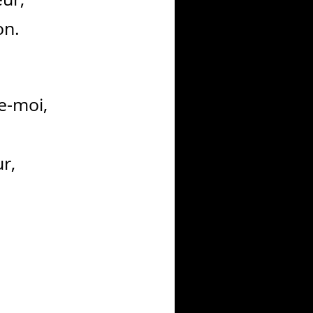
on.
ve-moi,
r,