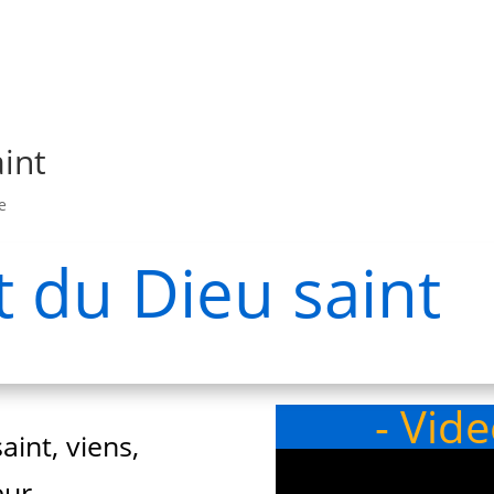
aint
e
t du Dieu saint
- Vid
aint, viens,
ur,