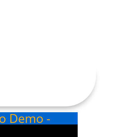
eo Demo -