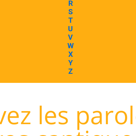
R
S
T
U
V
W
X
Y
Z
ez les paro