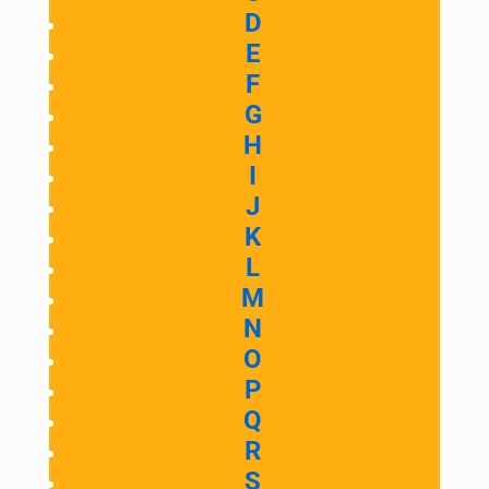
D
E
F
G
H
I
J
K
L
M
N
O
P
Q
R
S