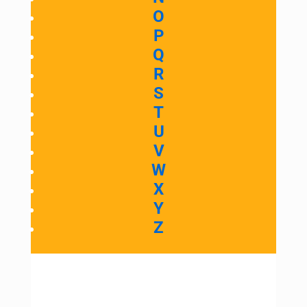
O
P
Q
R
S
T
U
V
W
X
Y
Z