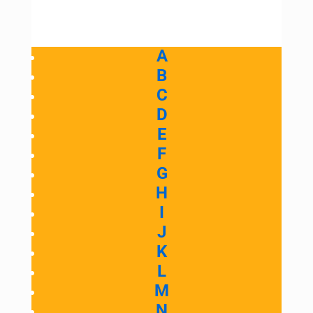
A
B
C
D
E
F
G
H
I
J
K
L
M
N