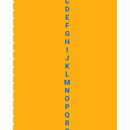
C
D
E
F
G
H
I
J
K
L
M
N
O
P
Q
R