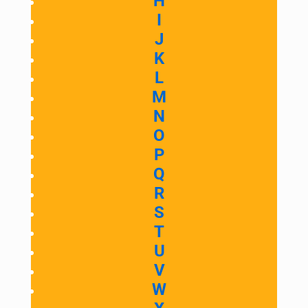
H
I
J
K
L
M
N
O
P
Q
R
S
T
U
V
W