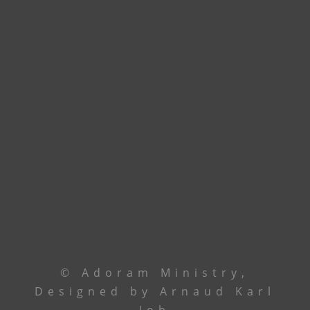
Dans quelques semaines, nous pourrons vous
accueillir dans nos nouveaux locaux à
Godomey. En attendant, union de prière.
Contactez le leadership via
téléphone ou email
Le Centre
+229 69 43 33 33
Ancêtre Hamid
97 44 85 08
Ancêtre Karl
96 00 34 19
contact@
adoramministry.org
© Adoram Ministry,
Designed by Arnaud Karl