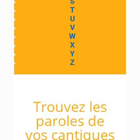
S
T
U
V
W
X
Y
Z
Trouvez les
paroles de
vos cantiques