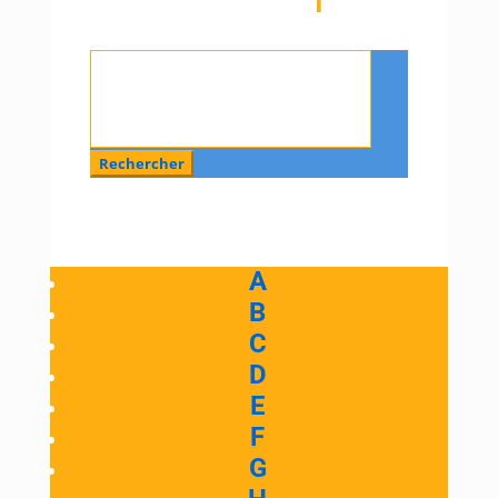
Rechercher
:
A
B
C
D
E
F
G