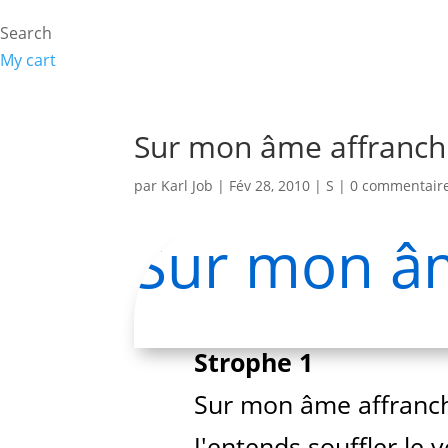
Search
My cart
Sur mon âme affranch
par
Karl Job
|
Fév 28, 2010
|
S
|
0 commentair
Sur mon âm
Strophe 1
Sur mon âme affranch
J'entends souffler le 