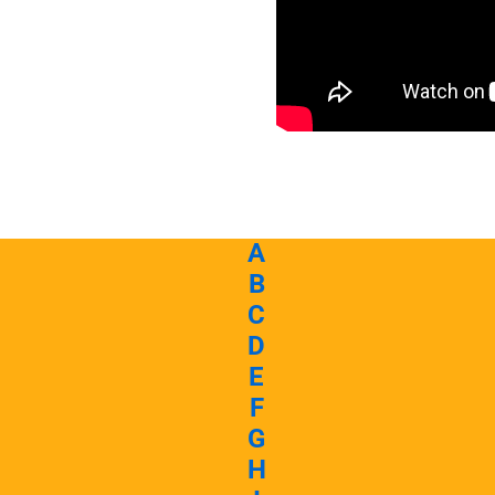
A
B
C
D
E
F
G
H