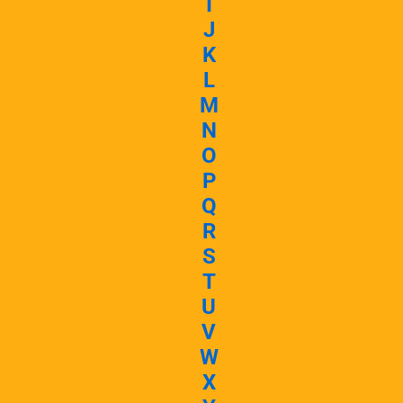
I
J
K
L
M
N
O
P
Q
R
S
T
U
V
W
X