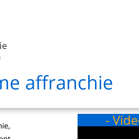
ie
e
e affranchie
- Vid
ie,
vent