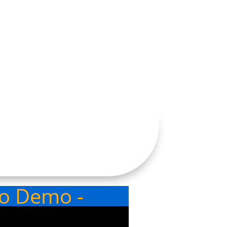
eo Demo -