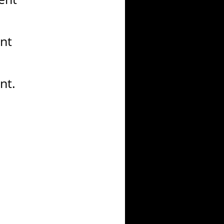
ant
nt.