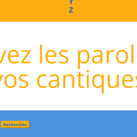
Y
Z
ez les paro
vos cantique