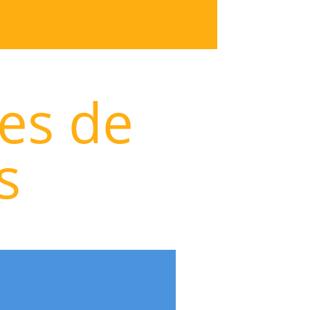
les de
s