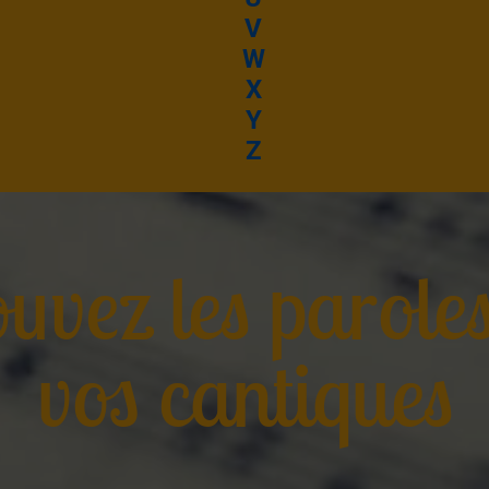
V
W
X
Y
Z
uvez les parole
vos cantiques