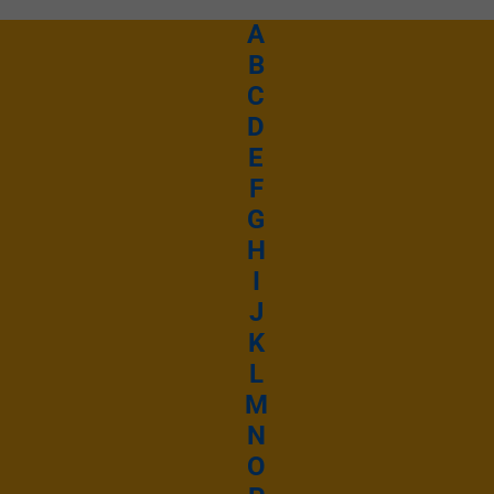
A
B
C
D
E
F
G
H
I
J
K
L
M
N
O