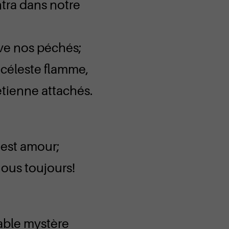
ntra dans notre
ave nos péchés;
céleste flamme,
tienne attachés.
 est amour;
nous toujours!
able mystère