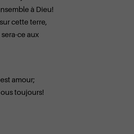
 ensemble à Dieu!
ur cette terre,
 sera-ce aux
 est amour;
nous toujours!