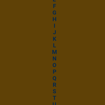
F
G
H
I
J
K
L
M
N
O
P
Q
R
S
T
U