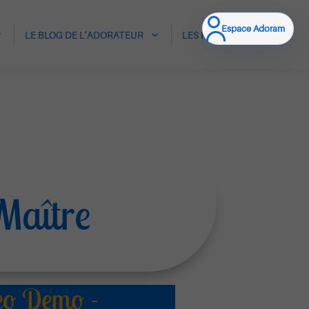
Espace Adoram
LE BLOG DE L’ADORATEUR
LES HALI
CONTACT
Maître
eo Demo -