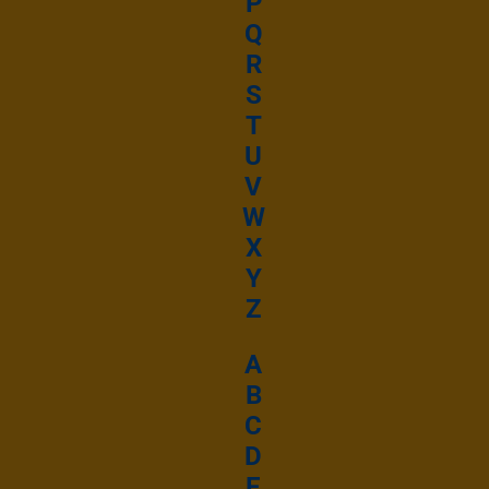
P
Q
R
S
T
U
V
W
X
Y
Z
A
B
C
D
E