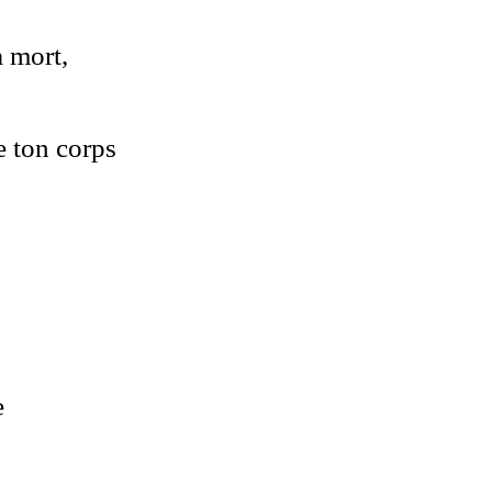
a mort,
 ton corps
e