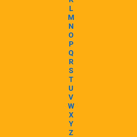
L
M
N
O
P
Q
R
S
T
U
V
W
X
Y
Z