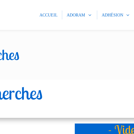
ACCUEIL
ADORAM
ADHÉSION
ches
herches
- Vid