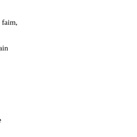
 faim,
ain
e