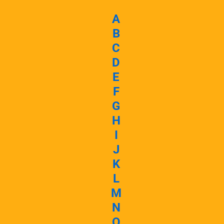
A
B
C
D
E
F
G
H
I
J
K
L
M
N
O