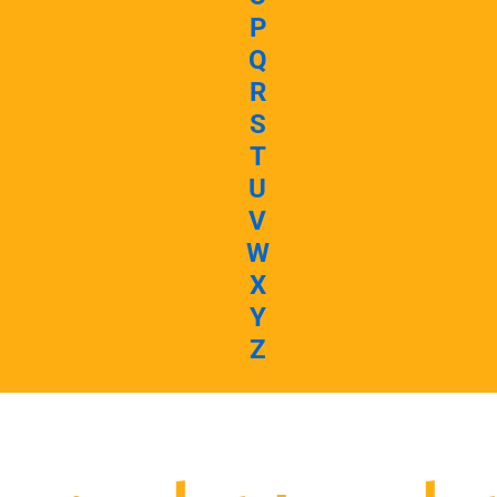
P
Q
R
S
T
U
V
W
X
Y
Z