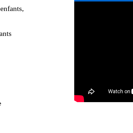
 enfants,
ants
e