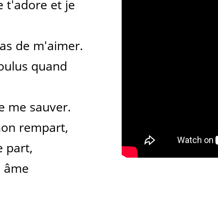
 t'adore et je
sas de m'aimer.
 voulus quand
de me sauver.
mon rempart,
e part,
n âme