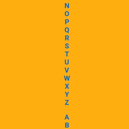
N
O
P
Q
R
S
T
U
V
W
X
Y
Z
A
B