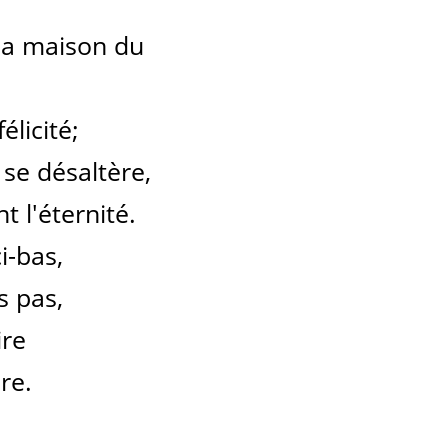
 la maison du
élicité;
 se désaltère,
 l'éternité.
i-bas,
s pas,
ire
re.