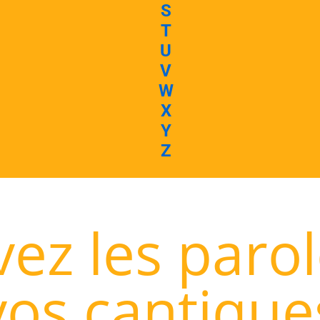
S
T
U
V
W
X
Y
Z
ez les paro
vos cantique