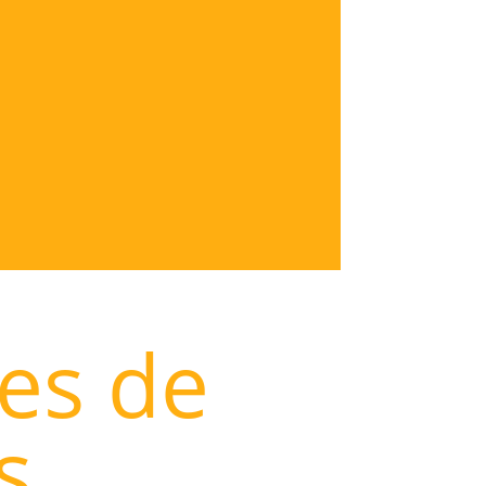
les de
s