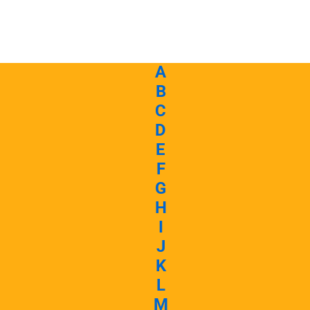
A
B
C
D
E
F
G
H
I
J
K
L
M