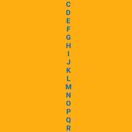
C
D
E
F
G
H
I
J
K
L
M
N
O
P
Q
R