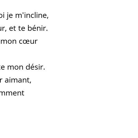
 je m'incline,
r, et te bénir.
r mon cœur
te mon désir.
ur aimant,
emment