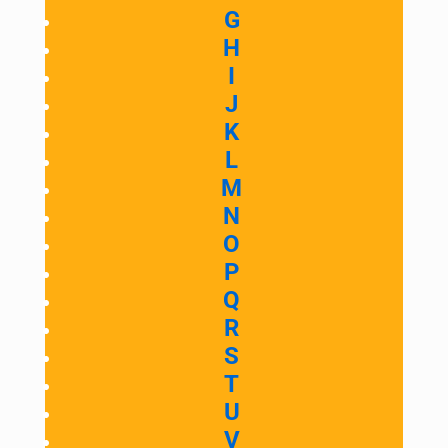
G
H
I
J
K
L
M
N
O
P
Q
R
S
T
U
V