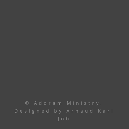
accueillir dans nos nouveaux locaux à
Godomey. En attendant, union de prière.
Contactez le leadership via
téléphone ou email
Le Centre
+229 69 43 33 33
Ancêtre Hamid
97 44 85 08
Ancêtre Karl
96 00 34 19
contact@
adoramministry.org
© Adoram Ministry,
Designed by Arnaud Karl
Job