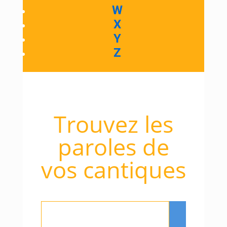
W
X
Y
Z
Trouvez les
paroles de
vos cantiques
Rechercher
: