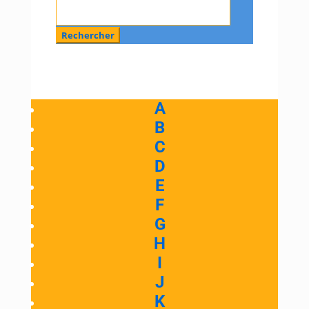
A
B
C
D
E
F
G
H
I
J
K