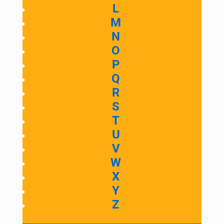
L
M
N
O
P
Q
R
S
T
U
V
W
X
Y
Z