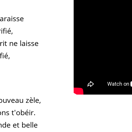
araisse
fié,
it ne laisse
fié,
ouveau zèle,
ns t'obéir.
nde et belle