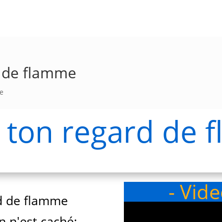
d de flamme
e
à ton regard de
- Vid
rd de flamme
en n'est caché;