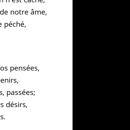
 de notre âme,
le péché,
os pensées,
enirs,
, passées;
s désirs,
s.