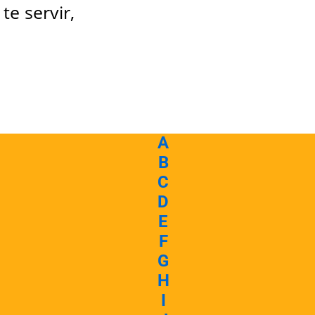
te servir,
A
B
C
D
E
F
G
H
I