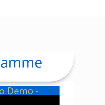
 flamme
eo Demo -