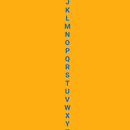
J
K
L
M
N
O
P
Q
R
S
T
U
V
W
X
Y