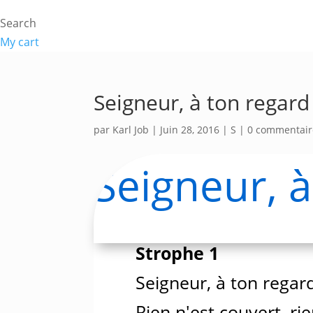
Search
My cart
Seigneur, à ton regar
par
Karl Job
|
Juin 28, 2016
|
S
|
0 commentair
Seigneur, 
Strophe 1
Seigneur, à ton rega
Rien n'est couvert, ri