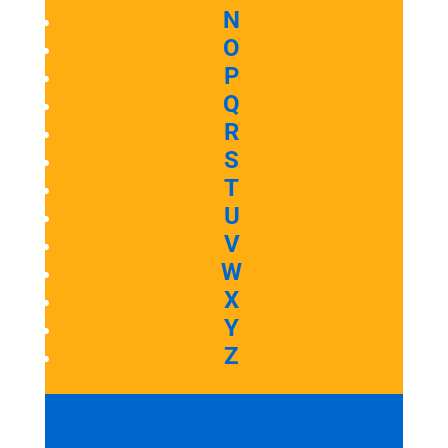
N
O
P
Q
R
S
T
U
V
W
X
Y
Z