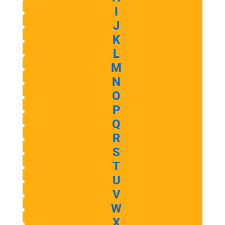
I
J
K
L
M
N
O
P
Q
R
S
T
U
V
W
X