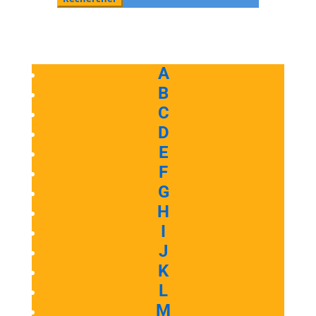
A
B
C
D
E
F
G
H
I
J
K
L
M