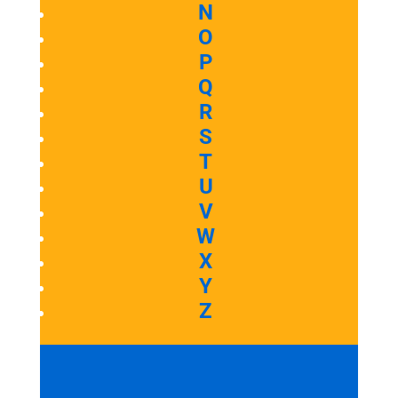
N
O
P
Q
R
S
T
U
V
W
X
Y
Z