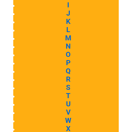
I
J
K
L
M
N
O
P
Q
R
S
T
U
V
W
X