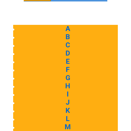
A
B
C
D
E
F
G
H
I
J
K
L
M