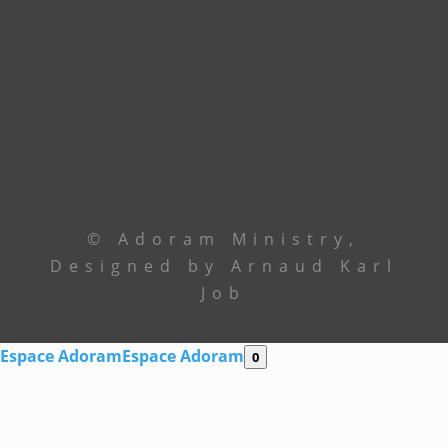
Le Centre
+229 69 43 33 33
Ancêtre Hamid
97 44 85 08
Ancêtre Karl
96 00 34 19
contact@
adoramministry.org
© Adoram Ministry,
Designed by Arnaud Karl
Job
Espace Adoram
Espace Adoram
0