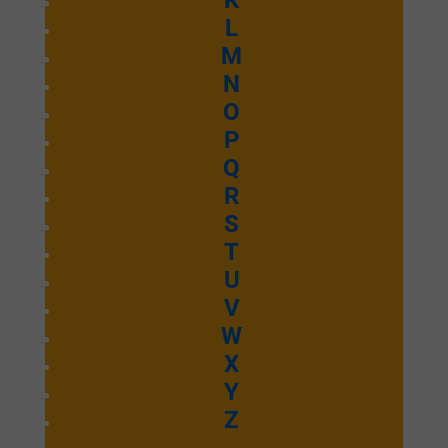
K
L
M
N
O
P
Q
R
S
T
U
V
W
X
Y
Z