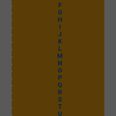
F
G
H
I
J
K
L
M
N
O
P
Q
R
S
T
U