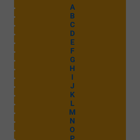
A
B
C
D
E
F
G
H
I
J
K
L
M
N
O
P