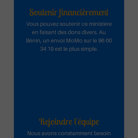
Ecouter et télécharger
Je chanterai
Soutenir financièrement
Vous pouvez soutenir ce ministère
en faisant des dons divers. Au
Emmanuel Septembre 2025
Bénin, un envoi MoMo sur le 96 00
34 19 est le plus simple.
Ecouter et télécharger
Je retourne
sur l’autel
Emmanuel Septembre 2025
Rejoindre l'équipe
Ecouter et télécharger
Nous avons constamment besoin