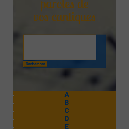
paroles de
vos cantiques
Rechercher
:
A
B
C
D
E