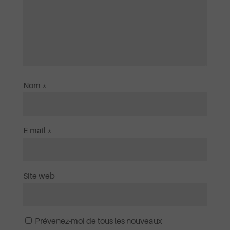
miséricorde
Ta Miséricorde Mai 2025
Ecouter et télécharger
Nom
*
E-mail
*
Site web
Prévenez-moi de tous les nouveaux