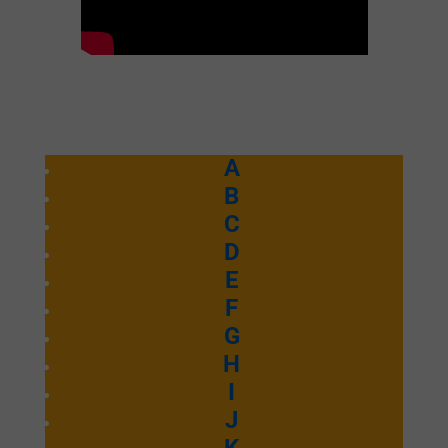
A
B
C
D
E
F
G
H
I
J