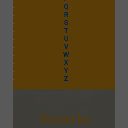
Q
R
S
T
U
V
W
X
Y
Z
Trouvez les