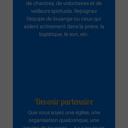
Emmanuel
de chantres, de volontaires et de
veilleurs spirituels. Rejoignez
l'équipe de louange ou ceux qui
aident activement dans la prière, la
Emmanuel Septembre 2025
logistique, le son, etc.
Ecouter et télécharger
Nul n’est
comme toi
Devenir partenaire
Ta Miséricorde Mai 2025
Que vous soyez une église, une
Ecouter et télécharger
organisation quelconque, une
équipe de louange, ... il y a toujours