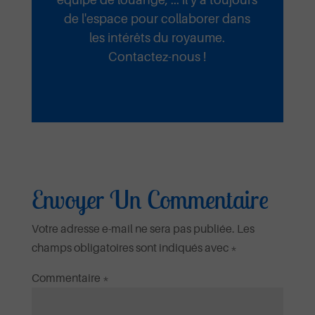
Mi kpa Klunɔ
de l'espace pour collaborer dans
les intérêts du royaume.
Contactez-nous !
Ta Miséricorde Mai 2025
Ecouter et télécharger
Tous les jours
Ta Miséricorde Mai 2025
Envoyer Un Commentaire
Ecouter et télécharger
Votre adresse e-mail ne sera pas publiée.
Les
Ta
champs obligatoires sont indiqués avec
*
Commentaire
*