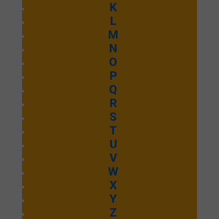
Je compte sur
K
L
toi
M
N
O
P
Emmanuel Septembre 2025
Q
R
Ecouter et télécharger
S
Wòe Nye
T
U
Mawu
V
W
X
Y
Emmanuel Septembre 2025
Z