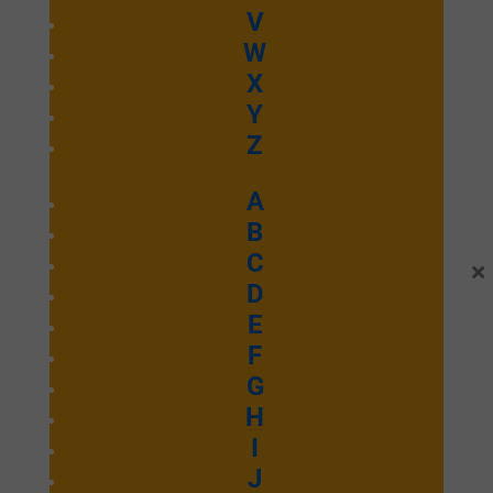
V
W
X
Y
Z
A
B
C
×
Fidèle
D
E
F
G
Emmanuel Septembre 2025
H
I
Ecouter et télécharger
J