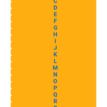
C
D
E
F
G
H
I
J
K
L
M
N
O
P
Q
R