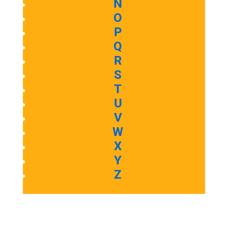
N
O
P
Q
R
S
T
U
V
W
X
Y
Z