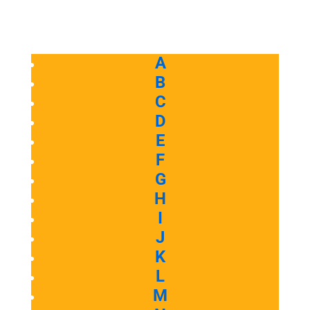
A
B
C
D
E
F
G
H
I
J
K
L
M