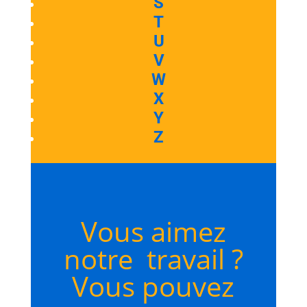
S
T
U
V
W
X
Y
Z
Vous aimez
notre travail ?
Vous pouvez