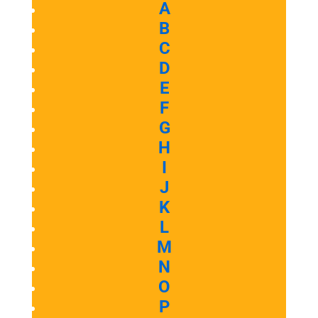
A
B
C
D
E
F
G
H
I
J
K
L
M
N
O
P