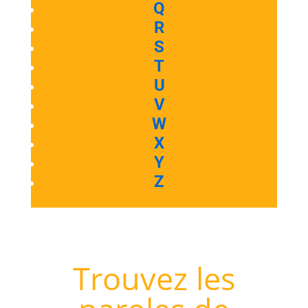
Q
R
S
T
U
V
W
X
Y
Z
Trouvez les