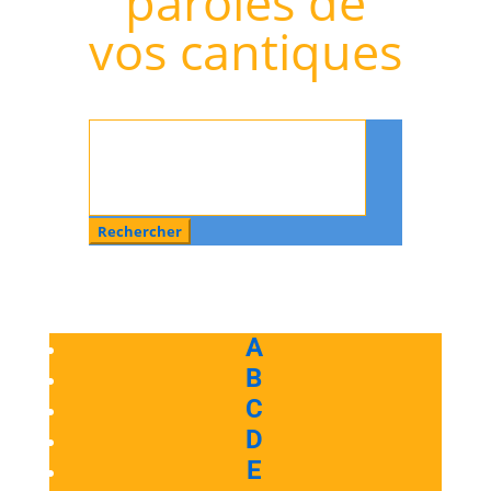
paroles de
vos cantiques
Rechercher
:
A
B
C
D
E