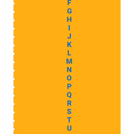
F
G
H
I
J
K
L
M
N
O
P
Q
R
S
T
U