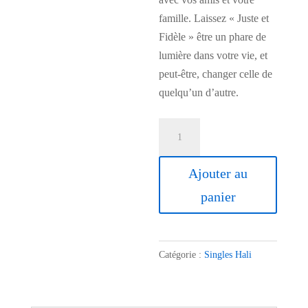
famille. Laissez « Juste et
Fidèle » être un phare de
lumière dans votre vie, et
peut-être, changer celle de
quelqu’un d’autre.
quantité
de
Juste
Ajouter au
et
panier
Fidele
Catégorie :
Singles Hali