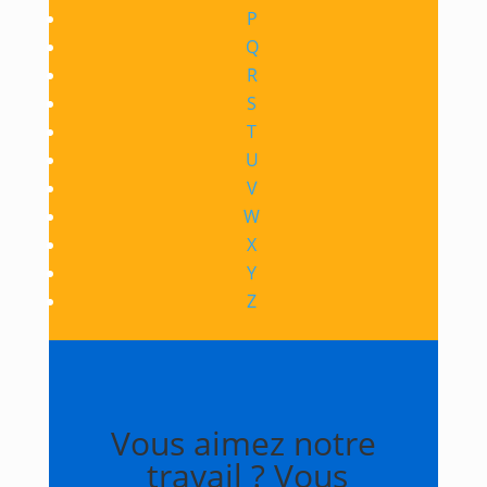
P
Q
R
S
T
U
V
W
X
Y
Z
Vous aimez notre
travail ? Vous