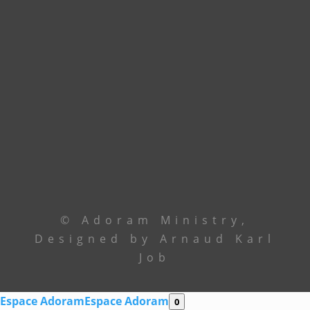
Contactez le leadership via
téléphone ou email
Le Centre
+229 69 43 33 33
Ancêtre Hamid
97 44 85 08
Ancêtre Karl
96 00 34 19
contact@
adoramministry.org
© Adoram Ministry,
Designed by Arnaud Karl
Job
Espace Adoram
Espace Adoram
0