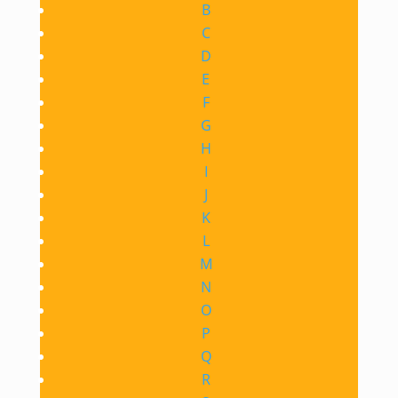
B
C
D
E
F
G
H
I
J
K
L
M
N
O
P
Q
R