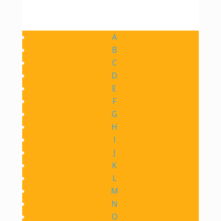
A
B
C
D
E
F
G
H
I
J
K
L
M
N
O