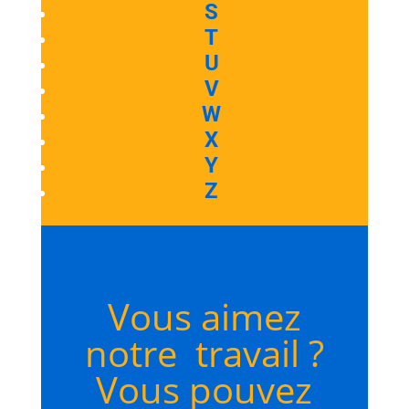
S
T
U
V
W
X
Y
Z
Vous aimez
notre travail ?
Vous pouvez