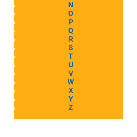
N
O
P
Q
R
S
T
U
V
W
X
Y
Z