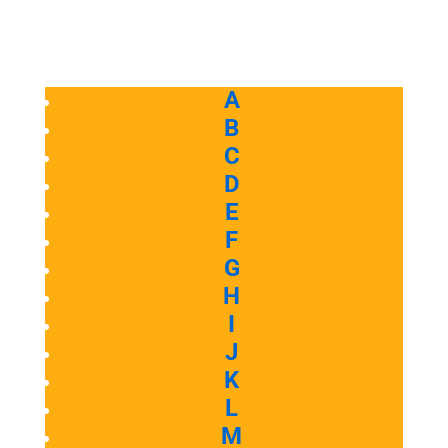
A
B
C
D
E
F
G
H
I
J
K
L
M