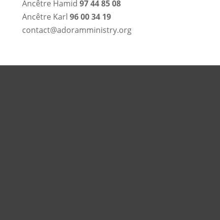
Ancêtre Hamid
97 44 85 08
Ancêtre Karl
96 00 34 19
contact@adoramministry.org