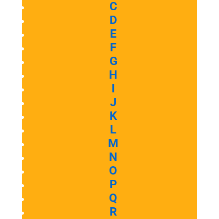
C
D
E
F
G
H
I
J
K
L
M
N
O
P
Q
R