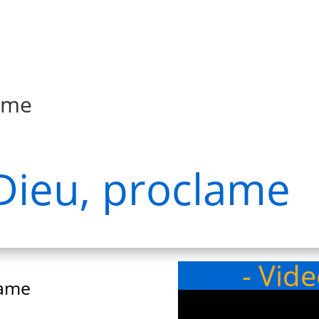
lame
Dieu, proclame
- Vid
lame