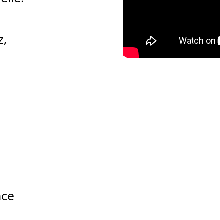
z,
nce