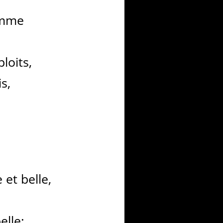
amme
loits,
s,
et belle,
elle: