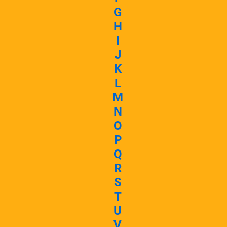
G
H
I
J
K
L
M
N
O
P
Q
R
S
T
U
V