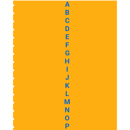
A
B
C
D
E
F
G
H
I
J
K
L
M
N
O
P