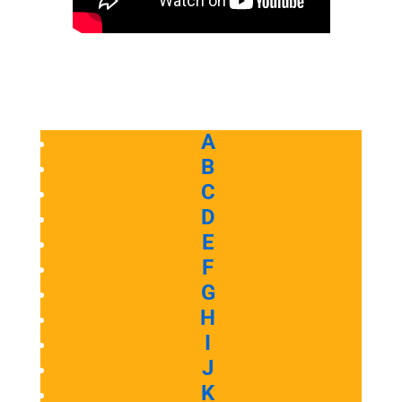
A
B
C
D
E
F
G
H
I
J
K