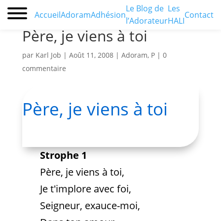
Le Blog de
Les
Accueil
Adoram
Adhésion
Contact
l’Adorateur
HALI
Père, je viens à toi
par
Karl Job
|
Août 11, 2008
|
Adoram
,
P
|
0
commentaire
Père, je viens à toi
Strophe 1
Père, je viens à toi,
Je t'implore avec foi,
Seigneur, exauce-moi,