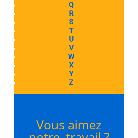
Q
R
S
T
U
V
W
X
Y
Z
Vous aimez
notre travail ?