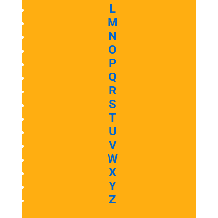
L
M
N
O
P
Q
R
S
T
U
V
W
X
Y
Z