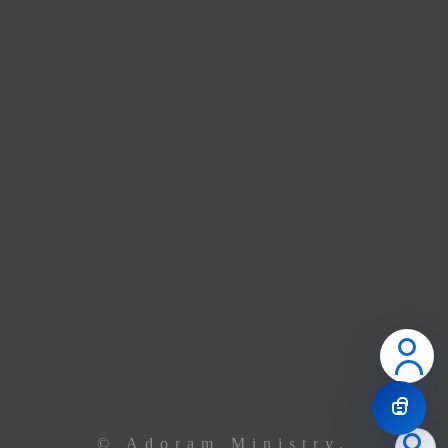
ADORAM Center à Godomey
Dans quelques semaines, nous pourrons vous accueillir
dans nos nouveaux locaux à Godomey. En attendant,
union de prière.
Contactez le leadership via
téléphone ou email
Le Centre
+229 69 43 33 33
Ancêtre Hamid
97 44 85 08
Ancêtre Karl
96 00 34 19
contact@
adoramministry.org
© Adoram Ministry,