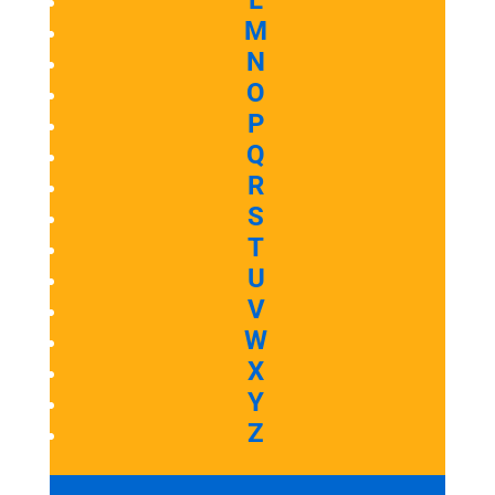
L
M
N
O
P
Q
R
S
T
U
V
W
X
Y
Z