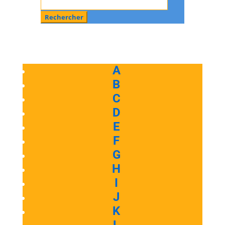
A
B
C
D
E
F
G
H
I
J
K