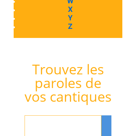
W
X
Y
Z
Trouvez les
paroles de
vos cantiques
Rechercher
: