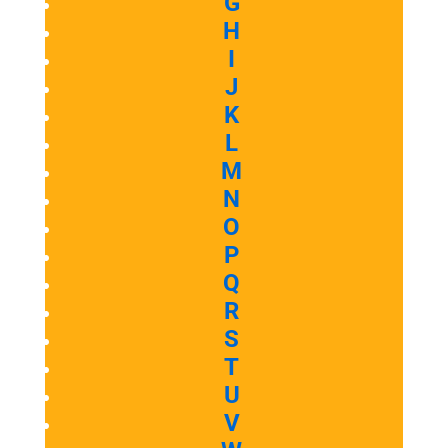
G
H
I
J
K
L
M
N
O
P
Q
R
S
T
U
V