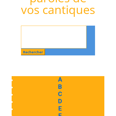
vos cantiques
Rechercher
:
A
B
C
D
E
F