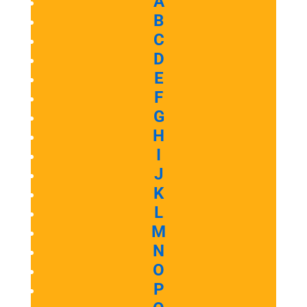
A
B
C
D
E
F
G
H
I
J
K
L
M
N
O
P