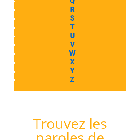
Q
R
S
T
U
V
W
X
Y
Z
Trouvez les
paroles de