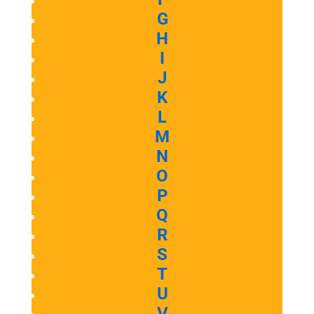
G
H
I
J
K
L
M
N
O
P
Q
R
S
T
U
V