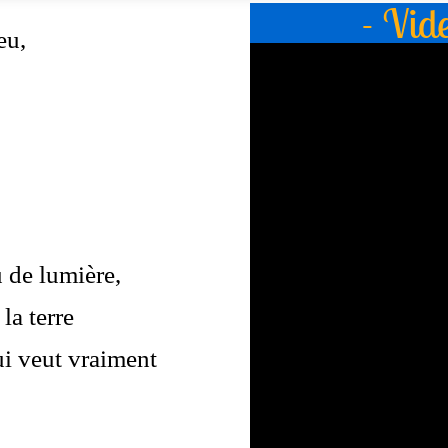
- Vid
eu,
 de lumière,
la terre
i veut vraiment