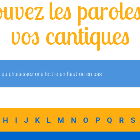
uvez les parole
vos cantiques
H
I
J
K
L
M
N
O
P
Q
R
S