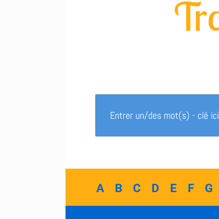
Tro
A
B
C
D
E
F
G