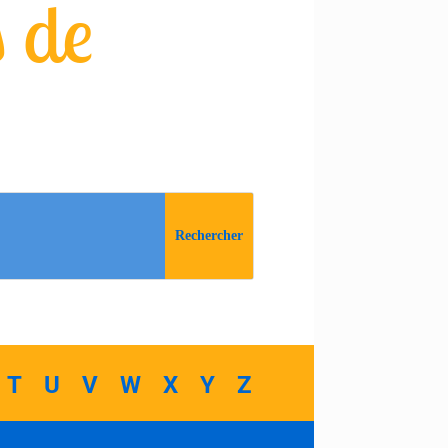
s de
T
U
V
W
X
Y
Z