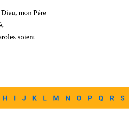
 Dieu, mon Père
é,
roles soient
H
I
J
K
L
M
N
O
P
Q
R
S