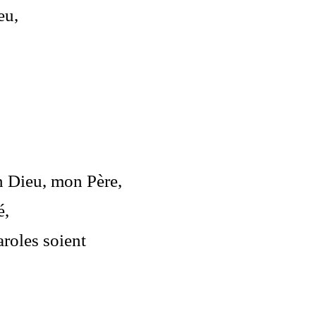
eu,
n Dieu, mon Père,
é,
roles soient