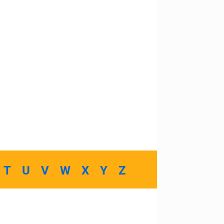
T
U
V
W
X
Y
Z