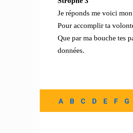
Strophe 3
Je réponds me voici mon
Pour accomplir ta volont
Que par ma bouche tes pa
données.
A
B
C
D
E
F
G